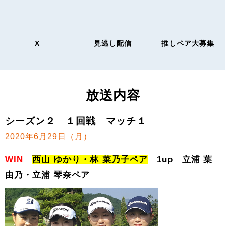
X
見逃し配信
推しペア大募集
放送内容
シーズン２ １回戦 マッチ１
2020年6月29日（月）
WIN
西山 ゆかり・林 菜乃子ペア
1up 立浦 葉
由乃・立浦 琴奈ペア