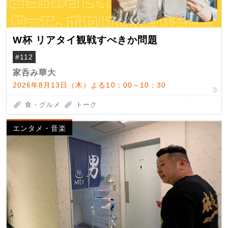
W杯 リアタイ観戦すべきか問題
#112
家呑み華大
2026年8月13日（木）よる10：00～10：30
食・グルメ
トーク
エンタメ・音楽