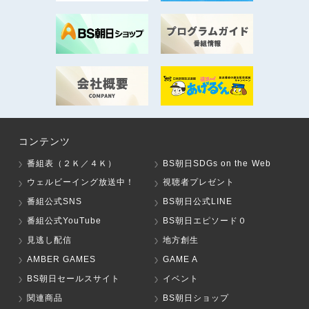
コンテンツ
番組表（２Ｋ／４Ｋ）
BS朝日SDGs on the Web
ウェルビーイング放送中！
視聴者プレゼント
番組公式SNS
BS朝日公式LINE
番組公式YouTube
BS朝日エピソード０
見逃し配信
地方創生
AMBER GAMES
GAME A
BS朝日セールスサイト
イベント
関連商品
BS朝日ショップ