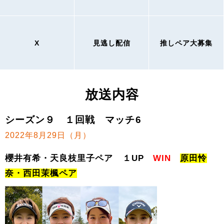
X
見逃し配信
推しペア大募集
放送内容
シーズン９ １回戦 マッチ6
2022年8月29日（月）
櫻井有希・天良枝里子ペア １UP
WIN
原田怜
奈・西田茉楓ペア