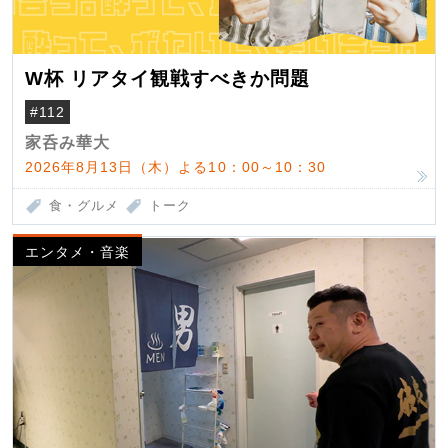
W杯 リアタイ観戦すべきか問題
#112
家呑み華大
2026年8月13日（木）よる10：00～10：30
食・グルメ
トーク
エンタメ・音楽