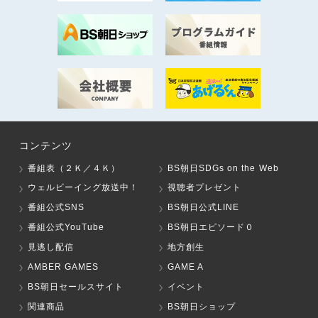
コンテンツ
番組表（２Ｋ／４Ｋ）
BS朝日SDGs on the Web
ウェルビーイング放送中！
視聴者プレゼント
番組公式SNS
BS朝日公式LINE
番組公式YouTube
BS朝日エピソード０
見逃し配信
地方創生
AMBER GAMES
GAME A
BS朝日セールスサイト
イベント
関連商品
BS朝日ショップ