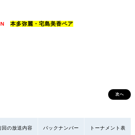
IN
本多弥麗・宅島美香ペア
次へ
前回の放送内容
バックナンバー
トーナメント表