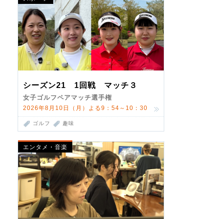
シーズン21 1回戦 マッチ３
女子ゴルフペアマッチ選手権
2026年8月10日（月）よる9：54～10：30
ゴルフ
趣味
エンタメ・音楽