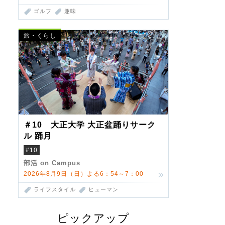
ゴルフ
趣味
旅・くらし
＃10 大正大学 大正盆踊りサーク
ル 踊月
#10
部活 on Campus
2026年8月9日（日）よる6：54～7：00
ライフスタイル
ヒューマン
ピックアップ