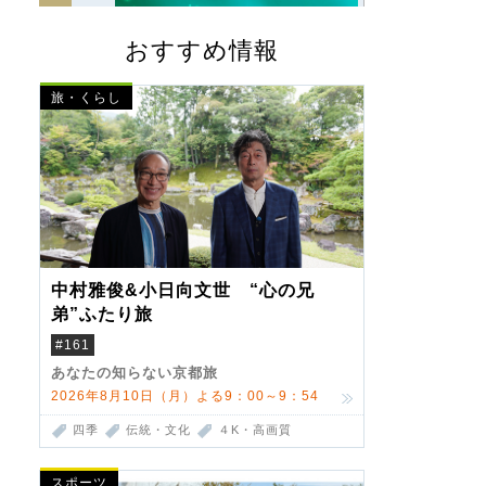
おすすめ情報
旅・くらし
中村雅俊&小日向文世 “心の兄
弟”ふたり旅
#161
あなたの知らない京都旅
2026年8月10日（月）よる9：00～9：54
四季
伝統・文化
４K・高画質
スポーツ