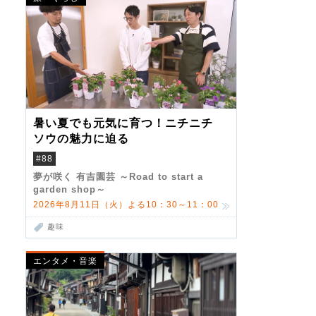
暑い夏でも元気に育つ！ニチニチ
ソウの魅力に迫る
#88
夢が咲く 有吉園芸 ～Road to start a
garden shop～
2026年8月11日（火）よる10：30～11：00
趣味
エンタメ・音楽