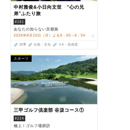
中村雅俊&小日向文世 “心の兄
弟”ふたり旅
#161
あなたの知らない京都旅
2026年8月10日（月）よる9：00～9：54
四季
伝統・文化
４K・高画質
スポーツ
三甲ゴルフ倶楽部 谷汲コース①
#224
極上！ゴルフ場探訪