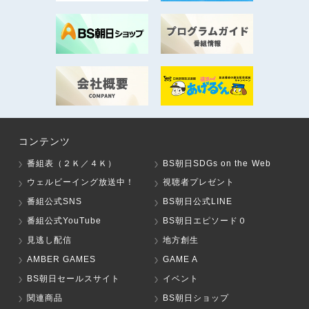
コンテンツ
番組表（２Ｋ／４Ｋ）
BS朝日SDGs on the Web
ウェルビーイング放送中！
視聴者プレゼント
番組公式SNS
BS朝日公式LINE
番組公式YouTube
BS朝日エピソード０
見逃し配信
地方創生
AMBER GAMES
GAME A
BS朝日セールスサイト
イベント
関連商品
BS朝日ショップ