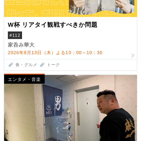
W杯 リアタイ観戦すべきか問題
#112
家呑み華大
2026年8月13日（木）よる10：00～10：30
食・グルメ
トーク
エンタメ・音楽