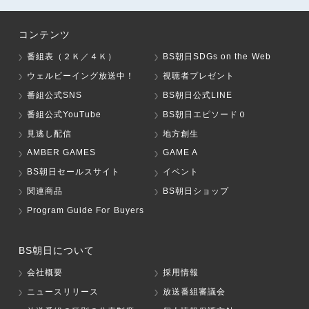
コンテンツ
番組表（２Ｋ／４Ｋ）
BS朝日SDGs on the Web
ウェルビーイング放送中！
視聴者プレゼント
番組公式SNS
BS朝日公式LINE
番組公式YouTube
BS朝日エピソード０
見逃し配信
地方創生
AMBER GAMES
GAME A
BS朝日セールスサイト
イベント
関連商品
BS朝日ショップ
Program Guide For Buyers
BS朝日について
会社概要
採用情報
ニュースリリース
放送番組審議会