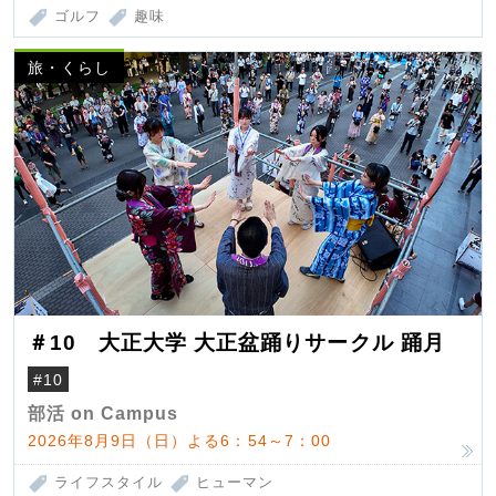
ゴルフ
趣味
旅・くらし
＃10 大正大学 大正盆踊りサークル 踊月
#10
部活 on Campus
2026年8月9日（日）よる6：54～7：00
ライフスタイル
ヒューマン