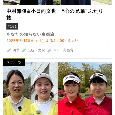
中村雅俊&小日向文世 “心の兄弟”ふたり
旅
#161
あなたの知らない京都旅
2026年8月10日（月）よる9：00～9：54
四季
伝統・文化
４K・高画質
スポーツ