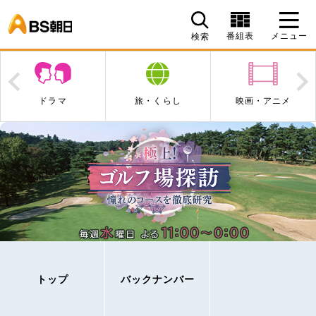
BS朝日
番組表
メニュー
検索
Prev
N
ドラマ
旅・くらし
映画・アニメ
トップ
バックナンバー