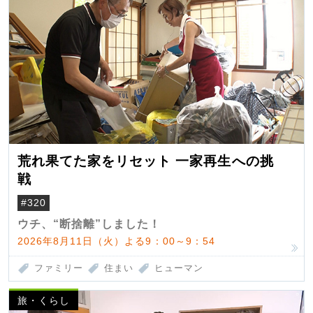
荒れ果てた家をリセット 一家再生への挑
戦
#320
ウチ、“断捨離”しました！
2026年8月11日（火）よる9：00～9：54
ファミリー
住まい
ヒューマン
旅・くらし