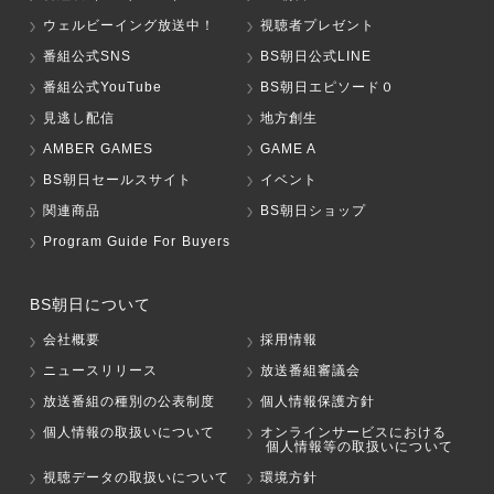
ウェルビーイング放送中！
視聴者プレゼント
番組公式SNS
BS朝日公式LINE
番組公式YouTube
BS朝日エピソード０
見逃し配信
地方創生
AMBER GAMES
GAME A
BS朝日セールスサイト
イベント
関連商品
BS朝日ショップ
Program Guide For Buyers
BS朝日について
会社概要
採用情報
ニュースリリース
放送番組審議会
放送番組の種別の公表制度
個人情報保護方針
個人情報の取扱いについて
オンラインサービスにおける
個人情報等の取扱いについて
視聴データの取扱いについて
環境方針