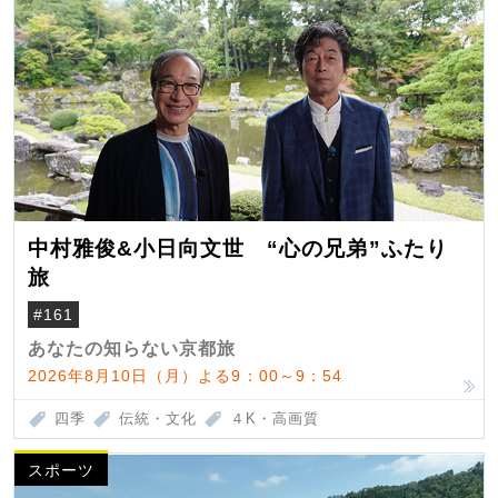
中村雅俊&小日向文世 “心の兄弟”ふたり
旅
#161
あなたの知らない京都旅
2026年8月10日（月）よる9：00～9：54
四季
伝統・文化
４K・高画質
スポーツ