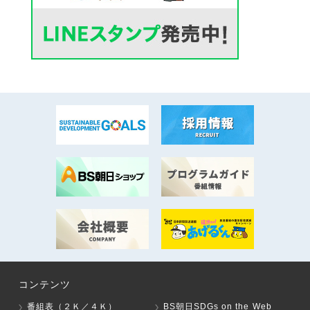
コンテンツ
番組表（２Ｋ／４Ｋ）
BS朝日SDGs on the Web