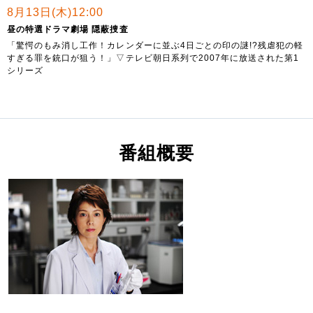
8月13日(木)12:00
昼の特選ドラマ劇場 隠蔽捜査
「驚愕のもみ消し工作！カレンダーに並ぶ4日ごとの印の謎!?残虐犯の軽
すぎる罪を銃口が狙う！」▽テレビ朝日系列で2007年に放送された第1
シリーズ
番組概要