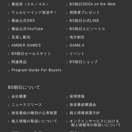
番組表（２Ｋ／４Ｋ）
BS朝日SDGs on the Web
ウェルビーイング放送中！
視聴者プレゼント
番組公式SNS
BS朝日公式LINE
番組公式YouTube
BS朝日エピソード０
見逃し配信
地方創生
AMBER GAMES
GAME A
BS朝日セールスサイト
イベント
関連商品
BS朝日ショップ
Program Guide For Buyers
BS朝日について
会社概要
採用情報
ニュースリリース
放送番組審議会
放送番組の種別の公表制度
個人情報保護方針
個人情報の取扱いについて
オンラインサービスにおける
個人情報等の取扱いについて