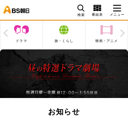
BS朝日
番組表
メニュー
検索
Prev
N
ドラマ
旅・くらし
映画・アニメ
お知らせ