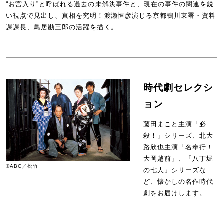
“お宮入り”と呼ばれる過去の未解決事件と、現在の事件の関連を鋭
い視点で見出し、真相を究明！渡瀬恒彦演じる京都鴨川東署・資料
課課長、鳥居勘三郎の活躍を描く。
時代劇セレクシ
ョン
藤田まこと主演「必
殺！」シリーズ、北大
路欣也主演「名奉行！
大岡越前」、「八丁堀
©ABC／松竹
の七人」シリーズな
ど、懐かしの名作時代
劇をお届けします。