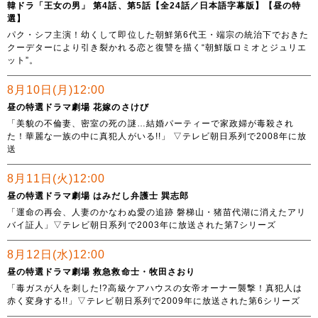
韓ドラ「王女の男」 第4話、第5話【全24話／日本語字幕版】【昼の特
選】
パク・シフ主演！幼くして即位した朝鮮第6代王・端宗の統治下でおきた
クーデターにより引き裂かれる恋と復讐を描く“朝鮮版ロミオとジュリエ
ット”。
8月10日(月)12:00
昼の特選ドラマ劇場 花嫁のさけび
「美貌の不倫妻、密室の死の謎…結婚パーティーで家政婦が毒殺され
た！華麗な一族の中に真犯人がいる!!」 ▽テレビ朝日系列で2008年に放
送
8月11日(火)12:00
昼の特選ドラマ劇場 はみだし弁護士 巽志郎
「運命の再会、人妻のかなわぬ愛の追跡 磐梯山・猪苗代湖に消えたアリ
バイ証人」▽テレビ朝日系列で2003年に放送された第7シリーズ
8月12日(水)12:00
昼の特選ドラマ劇場 救急救命士・牧田さおり
「毒ガスが人を刺した!?高級ケアハウスの女帝オーナー襲撃！真犯人は
赤く変身する!!」▽テレビ朝日系列で2009年に放送された第6シリーズ