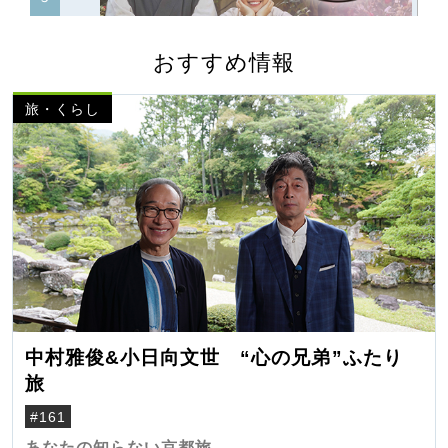
おすすめ情報
旅・くらし
中村雅俊&小日向文世 “心の兄弟”ふたり
旅
#161
あなたの知らない京都旅