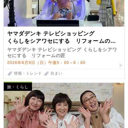
ヤマダデンキ テレビショッピング
くらしをシアワセにする リフォームの
匠 第7弾
ヤマダデンキ テレビショッピング くらしをシアワ
セにする リフォームの匠
2026年8月9日（日）午後5：00～6：00
情報・トレンド
住まい
旅・くらし