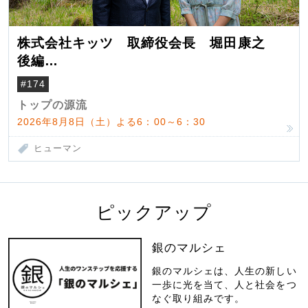
株式会社キッツ 取締役会長 堀田康之
後編
米国駐在でも浮かんだ八ヶ岳 山小屋を営
#174
んだ父母
トップの源流
2026年8月8日（土）よる6：00～6：30
ヒューマン
ピックアップ
銀のマルシェ
銀のマルシェは、人生の新しい
一歩に光を当て、人と社会をつ
なぐ取り組みです。