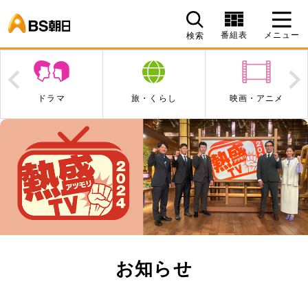
BS朝日
番組表
メニュー
検索
Prev
N
ドラマ
旅・くらし
映画・アニメ
お知らせ