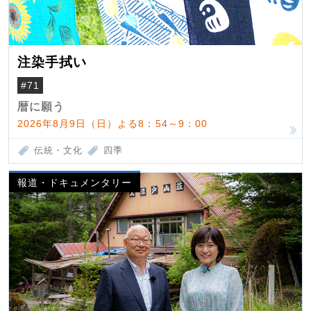
注染手拭い
#71
暦に願う
2026年8月9日（日）よる8：54～9：00
伝統・文化
四季
報道・ドキュメンタリー