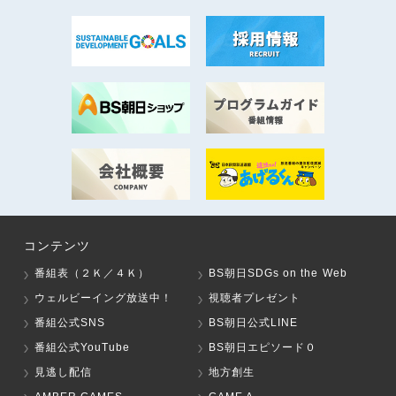
コンテンツ
番組表（２Ｋ／４Ｋ）
BS朝日SDGs on the Web
ウェルビーイング放送中！
視聴者プレゼント
番組公式SNS
BS朝日公式LINE
番組公式YouTube
BS朝日エピソード０
見逃し配信
地方創生