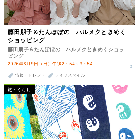
藤田朋子＆たんぽぽの ハルメクときめく
ショッピング
藤田朋子＆たんぽぽの ハルメクときめくショッ
ピング
2026年8月9日（日）午後2：54～3：54
情報・トレンド
ライフスタイル
旅・くらし