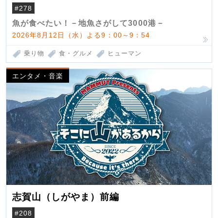
（クロマグロ）
#278
魚が食べたい！－地魚さがして3000港－
2026年8月12日（水）よる9：00～9：54
乗り物
食・グルメ
ヒューマン
エンタメ・音楽
志賀山（しがやま）前編
#208