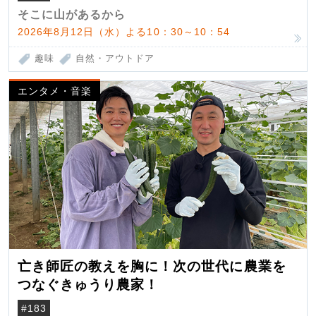
そこに山があるから
2026年8月12日（水）よる10：30～10：54
趣味
自然・アウトドア
エンタメ・音楽
亡き師匠の教えを胸に！次の世代に農業を
つなぐきゅうり農家！
#183