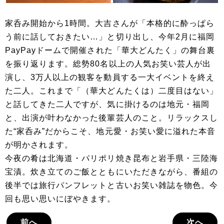
家呑み開始から1時間。大吉さんが「本格的に酔っぱら
う前に話しておきたい…」と切り出し、今年2月に福岡
PayPayドームで開催された「華大どんたく」の舞台裏
を振り返ります。総勢80名以上の人気お笑い芸人が出
演し、3万人以上の観客を動員する一大イベントを終え
た二人。これまで「（華大どんたくは）二度目はない」
と話してきた二人ですが、気に掛けるのは地元・福岡
と、出演が叶わなかった後輩芸人のこと。リラックスし
た“家呑み”だからこそ、地元愛・お笑い愛に溢れた本音
が明かされます。
今夜の肴は北海道・パリポリ焼き昆布と岩手県・三陸海
宝漬。炊き立てのご飯とともにいただきながら、番組の
後半では旅行パンフレットと古いお笑い雑誌を物色。今
回も思い思いにぼやきます。
前へ
次へ