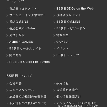
コンテンツ
番組表（２Ｋ／４Ｋ）
BS朝日SDGs on the Web
ウェルビーイング放送中！
視聴者プレゼント
番組公式SNS
BS朝日公式LINE
番組公式YouTube
BS朝日エピソード０
見逃し配信
地方創生
AMBER GAMES
GAME A
BS朝日セールスサイト
イベント
関連商品
BS朝日ショップ
Program Guide For Buyers
BS朝日について
会社概要
採用情報
ニュースリリース
放送番組審議会
放送番組の種別の公表制度
個人情報保護方針
個人情報の取扱いについて
オンラインサービスにおける
個人情報等の取扱いについて