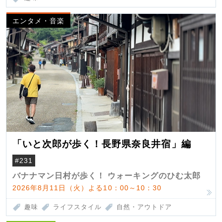
エンタメ・音楽
「いと次郎が歩く！長野県奈良井宿」編
#231
バナナマン日村が歩く！ ウォーキングのひむ太郎
2026年8月11日（火）よる10：00～10：30
趣味
ライフスタイル
自然・アウトドア