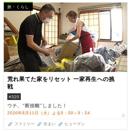
旅・くらし
荒れ果てた家をリセット 一家再生への挑
戦
#320
ウチ、“断捨離”しました！
2026年8月11日（火）よる9：00～9：54
ファミリー
住まい
ヒューマン