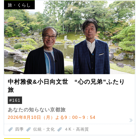
旅・くらし
中村雅俊&小日向文世 “心の兄弟”ふたり
旅
#161
あなたの知らない京都旅
2026年8月10日（月）よる9：00～9：54
四季
伝統・文化
４K・高画質