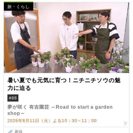
旅・くらし
暑い夏でも元気に育つ！ニチニチソウの魅
力に迫る
#88
夢が咲く 有吉園芸 ～Road to start a garden
shop～
2026年8月11日（火）よる10：30～11：00
趣味