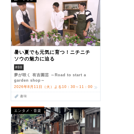
暑い夏でも元気に育つ！ニチニチ
ソウの魅力に迫る
#88
夢が咲く 有吉園芸 ～Road to start a
garden shop～
2026年8月11日（火）よる10：30～11：00
趣味
エンタメ・音楽