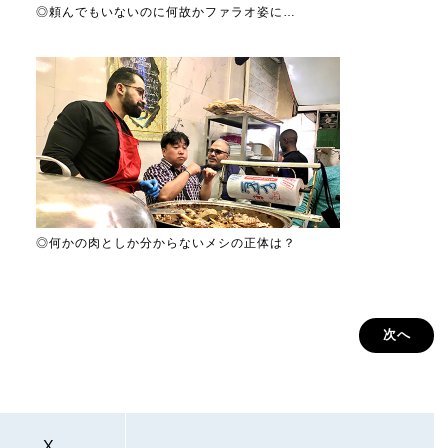
◎頼んでもいないのに何故かファラオ姿に…
◎何かの肉としか分からないメシの正体は？
次へ
X