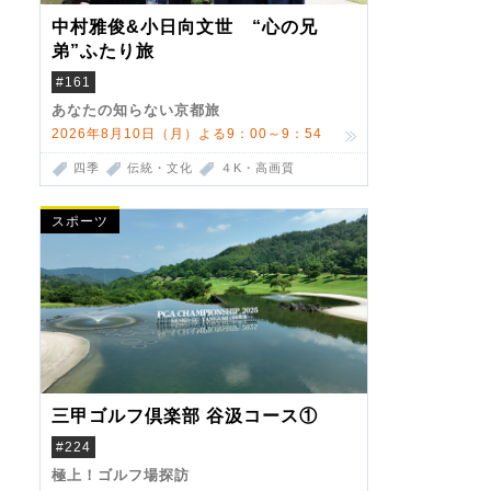
中村雅俊&小日向文世 “心の兄
弟”ふたり旅
#161
あなたの知らない京都旅
2026年8月10日（月）よる9：00～9：54
四季
伝統・文化
４K・高画質
スポーツ
三甲ゴルフ倶楽部 谷汲コース①
#224
極上！ゴルフ場探訪