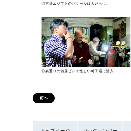
◎本場エジプトのバザールは人だらけ…
◎裏通りの雑居ビルで怪しい町工場に潜入…
前へ
トップページ
バックナンバー