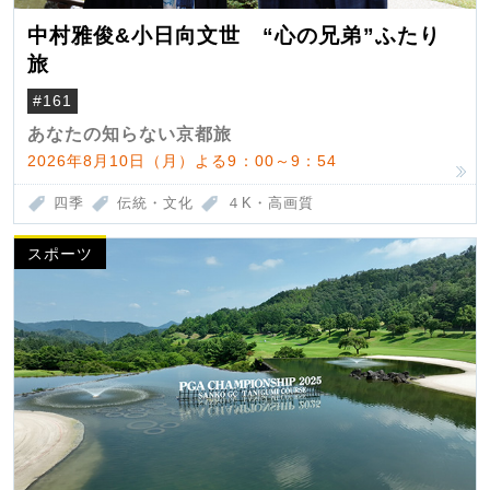
中村雅俊&小日向文世 “心の兄弟”ふたり
旅
#161
あなたの知らない京都旅
2026年8月10日（月）よる9：00～9：54
四季
伝統・文化
４K・高画質
スポーツ