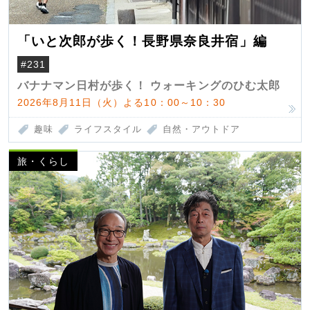
「いと次郎が歩く！長野県奈良井宿」編
#231
バナナマン日村が歩く！ ウォーキングのひむ太郎
2026年8月11日（火）よる10：00～10：30
趣味
ライフスタイル
自然・アウトドア
旅・くらし