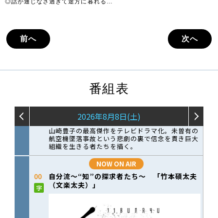
◎話が通じなさ過ぎて途方に暮れる…
前へ
次へ
番組表