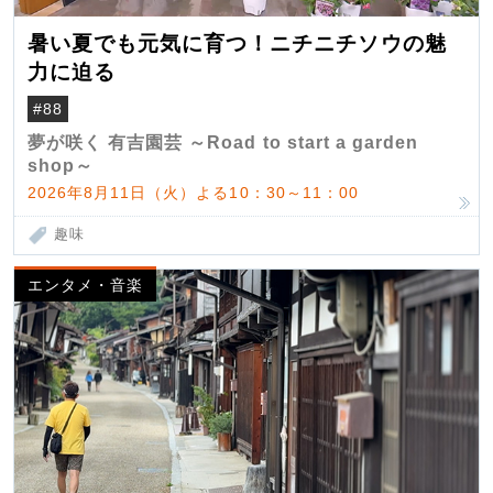
暑い夏でも元気に育つ！ニチニチソウの魅
力に迫る
#88
夢が咲く 有吉園芸 ～Road to start a garden
shop～
2026年8月11日（火）よる10：30～11：00
趣味
エンタメ・音楽