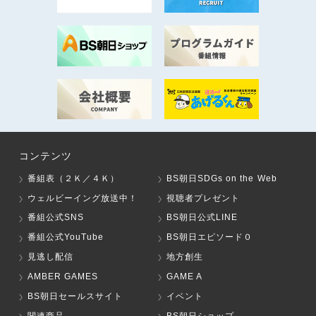
コンテンツ
番組表（２Ｋ／４Ｋ）
BS朝日SDGs on the Web
ウェルビーイング放送中！
視聴者プレゼント
番組公式SNS
BS朝日公式LINE
番組公式YouTube
BS朝日エピソード０
見逃し配信
地方創生
AMBER GAMES
GAME A
BS朝日セールスサイト
イベント