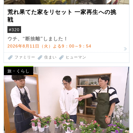
荒れ果てた家をリセット 一家再生への挑
戦
#320
ウチ、“断捨離”しました！
2026年8月11日（火）よる9：00～9：54
ファミリー
住まい
ヒューマン
旅・くらし