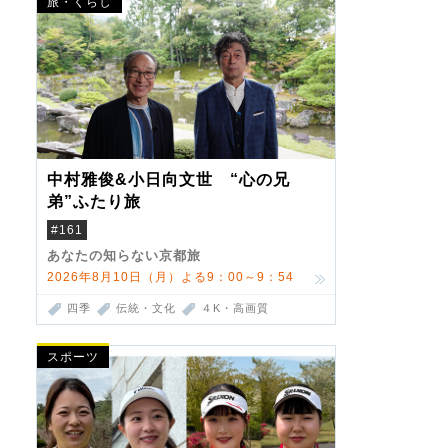
旅・くらし
中村雅俊&小日向文世 “心の兄
弟”ふたり旅
#161
あなたの知らない京都旅
2026年8月10日（月）よる9：00～9：54
四季
伝統・文化
４K・高画質
スポーツ