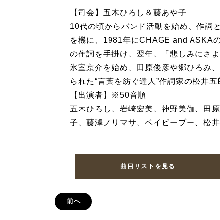
【司会】五木ひろし＆藤あや子
10代の頃からバンド活動を始め、作詞
を機に、1981年にCHAGE and A
の作詞を手掛け、翌年、「悲しみにさよ
氷室京介を始め、田原俊彦や郷ひろみ、
られた“言葉を紡ぐ達人”作詞家の松井
【出演者】※50音順
五木ひろし、岩崎宏美、神野美伽、田原
子、藤澤ノリマサ、ベイビーブー、松井
曲目リストを見る
前へ