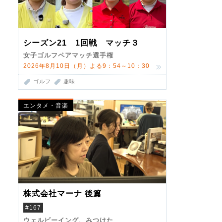
シーズン21 1回戦 マッチ３
女子ゴルフペアマッチ選手権
2026年8月10日（月）よる9：54～10：30
ゴルフ
趣味
エンタメ・音楽
株式会社マーナ 後篇
#167
ウェルビーイング、みつけた