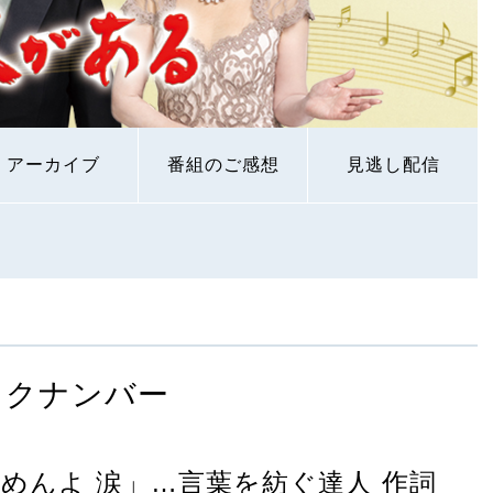
アーカイブ
番組のご感想
見逃し配信
ックナンバー
めんよ 涙」…言葉を紡ぐ達人 作詞