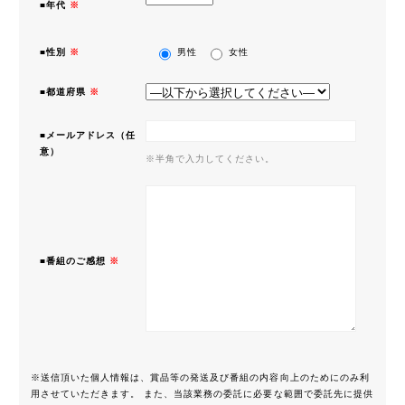
■年代
※
■性別
※
男性
女性
■都道府県
※
■メールアドレス（任
意）
※半角で入力してください。
■番組のご感想
※
※送信頂いた個人情報は、賞品等の発送及び番組の内容向上のためにのみ利
用させていただきます。 また、当該業務の委託に必要な範囲で委託先に提供