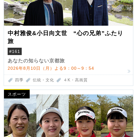
中村雅俊&小日向文世 “心の兄弟”ふたり
旅
#161
あなたの知らない京都旅
2026年8月10日（月）よる9：00～9：54
四季
伝統・文化
４K・高画質
スポーツ