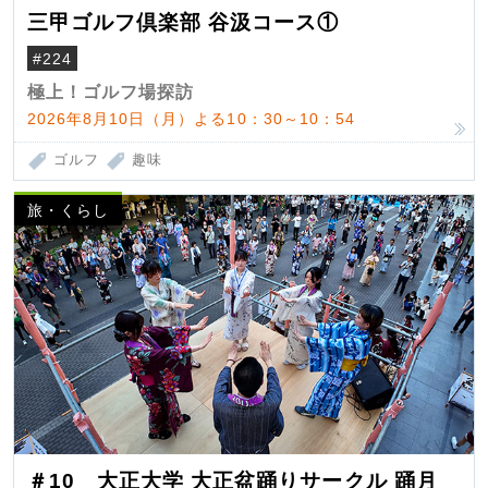
三甲ゴルフ倶楽部 谷汲コース①
#224
極上！ゴルフ場探訪
2026年8月10日（月）よる10：30～10：54
ゴルフ
趣味
旅・くらし
＃10 大正大学 大正盆踊りサークル 踊月