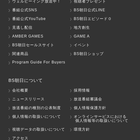
ウェルビーイング放送中！
視聴者プレゼント
番組公式SNS
BS朝日公式LINE
番組公式YouTube
BS朝日エピソード０
見逃し配信
地方創生
AMBER GAMES
GAME A
BS朝日セールスサイト
イベント
関連商品
BS朝日ショップ
Program Guide For Buyers
BS朝日について
会社概要
採用情報
ニュースリリース
放送番組審議会
放送番組の種別の公表制度
個人情報保護方針
個人情報の取扱いについて
オンラインサービスにおける
個人情報等の取扱いについて
視聴データの取扱いについて
環境方針
アクセス