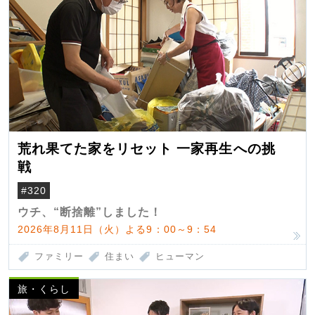
荒れ果てた家をリセット 一家再生への挑
戦
#320
ウチ、“断捨離”しました！
2026年8月11日（火）よる9：00～9：54
ファミリー
住まい
ヒューマン
旅・くらし