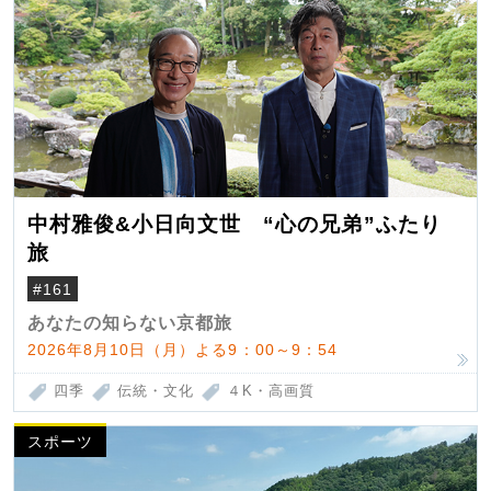
中村雅俊&小日向文世 “心の兄弟”ふたり
旅
#161
あなたの知らない京都旅
2026年8月10日（月）よる9：00～9：54
四季
伝統・文化
４K・高画質
スポーツ