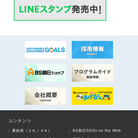
コンテンツ
番組表（２Ｋ／４Ｋ）
BS朝日SDGs on the Web