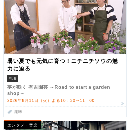
暑い夏でも元気に育つ！ニチニチソウの魅
力に迫る
#88
夢が咲く 有吉園芸 ～Road to start a garden
shop～
2026年8月11日（火）よる10：30～11：00
趣味
エンタメ・音楽