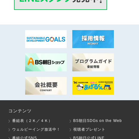
コンテンツ
番組表（２Ｋ／４Ｋ）
BS朝日SDGs on the Web
ウェルビーイング放送中！
視聴者プレゼント
番組公式SNS
BS朝日公式LINE