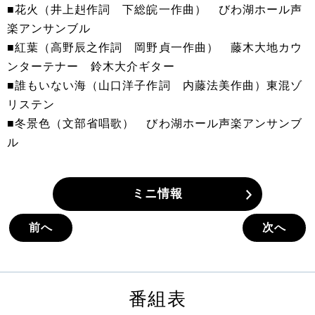
■花火（井上赳作詞 下総皖一作曲） びわ湖ホール声
楽アンサンブル
■紅葉（高野辰之作詞 岡野貞一作曲） 藤木大地カウ
ンターテナー 鈴木大介ギター
■誰もいない海（山口洋子作詞 内藤法美作曲）東混ゾ
リステン
■冬景色（文部省唱歌） びわ湖ホール声楽アンサンブ
ル
ミニ情報
前へ
次へ
番組表