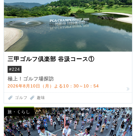
三甲ゴルフ倶楽部 谷汲コース①
#224
極上！ゴルフ場探訪
2026年8月10日（月）よる10：30～10：54
ゴルフ
趣味
旅・くらし