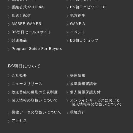
番組公式YouTube
BS朝日エピソード０
見逃し配信
地方創生
AMBER GAMES
GAME A
BS朝日セールスサイト
イベント
関連商品
BS朝日ショップ
Program Guide For Buyers
BS朝日について
会社概要
採用情報
ニュースリリース
放送番組審議会
放送番組の種別の公表制度
個人情報保護方針
個人情報の取扱いについて
オンラインサービスにおける
個人情報等の取扱いについて
視聴データの取扱いについて
環境方針
アクセス