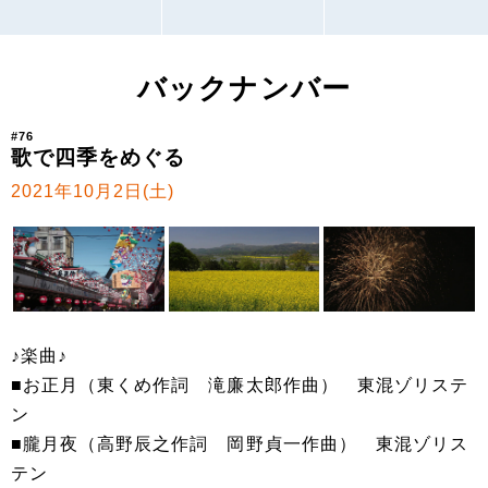
バックナンバー
#76
歌で四季をめぐる
2021年10月2日(土)
♪楽曲♪
■お正月（東くめ作詞 滝廉太郎作曲） 東混ゾリステ
ン
■朧月夜（高野辰之作詞 岡野貞一作曲） 東混ゾリス
テン