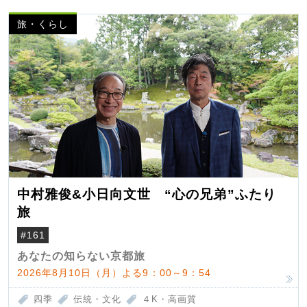
旅・くらし
中村雅俊&小日向文世 “心の兄弟”ふたり
旅
#161
あなたの知らない京都旅
2026年8月10日（月）よる9：00～9：54
四季
伝統・文化
４K・高画質