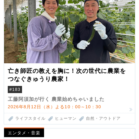
亡き師匠の教えを胸に！次の世代に農業を
つなぐきゅうり農家！
#183
工藤阿須加が行く 農業始めちゃいました
2026年8月12日（水）よる10：00～10：30
ライフスタイル
ヒューマン
自然・アウトドア
エンタメ・音楽