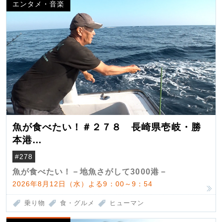
エンタメ・音楽
魚が食べたい！＃２７８ 長崎県壱岐・勝
本港
（クロマグロ）
#278
魚が食べたい！－地魚さがして3000港－
2026年8月12日（水）よる9：00～9：54
乗り物
食・グルメ
ヒューマン