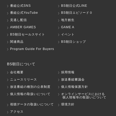
番組公式SNS
BS朝日公式LINE
番組公式YouTube
BS朝日エピソード０
見逃し配信
地方創生
AMBER GAMES
GAME A
BS朝日セールスサイト
イベント
関連商品
BS朝日ショップ
Program Guide For Buyers
BS朝日について
会社概要
採用情報
ニュースリリース
放送番組審議会
放送番組の種別の公表制度
個人情報保護方針
個人情報の取扱いについて
オンラインサービスにおける
個人情報等の取扱いについて
視聴データの取扱いについて
環境方針
アクセス