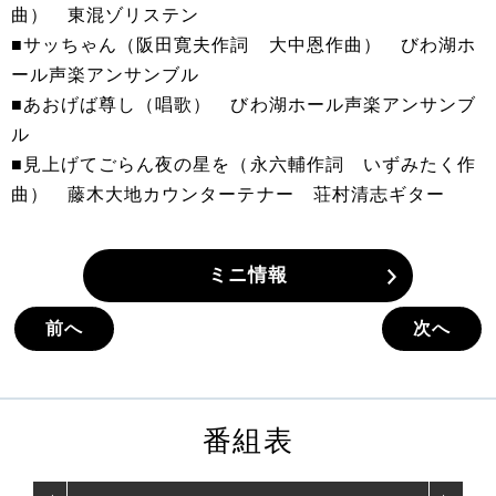
曲） 東混ゾリステン
■サッちゃん（阪田寛夫作詞 大中恩作曲） びわ湖ホ
ール声楽アンサンブル
■あおげば尊し（唱歌） びわ湖ホール声楽アンサンブ
ル
■見上げてごらん夜の星を（永六輔作詞 いずみたく作
曲） 藤木大地カウンターテナー 荘村清志ギター
ミニ情報
前へ
次へ
番組表