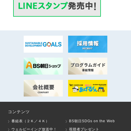
コンテンツ
番組表（２Ｋ／４Ｋ）
BS朝日SDGs on the Web
ウェルビーイング放送中！
視聴者プレゼント