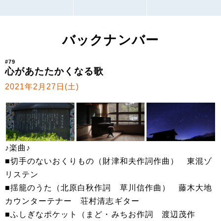
バックナンバー
#79
心があたたかくなる歌
2021年2月27日(土)
♪楽曲♪
■切手のないおくりもの（財津和夫作詞作曲） 東混ゾ
リステン
■揺籠のうた（北原白秋作詞 草川信作曲） 藤木大地
カウンターテナー 荘村清志ギター
■ふしぎなポケット（まど・みちお作詞 渡辺茂作