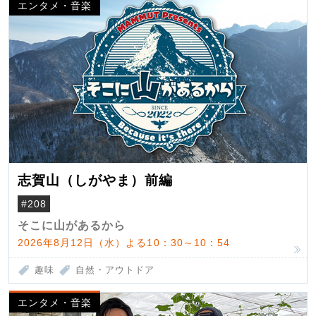
エンタメ・音楽
志賀山（しがやま）前編
#208
そこに山があるから
2026年8月12日（水）よる10：30～10：54
趣味
自然・アウトドア
エンタメ・音楽