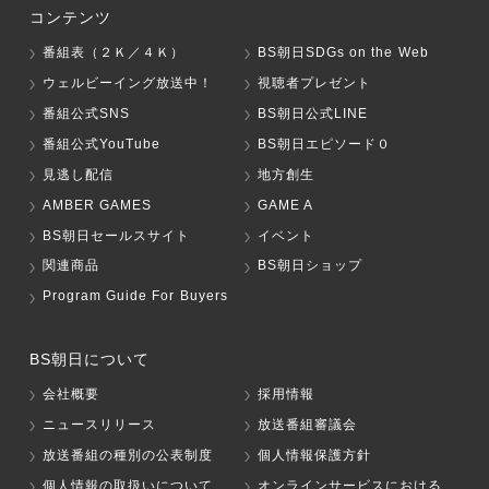
コンテンツ
番組表（２Ｋ／４Ｋ）
BS朝日SDGs on the Web
ウェルビーイング放送中！
視聴者プレゼント
番組公式SNS
BS朝日公式LINE
番組公式YouTube
BS朝日エピソード０
見逃し配信
地方創生
AMBER GAMES
GAME A
BS朝日セールスサイト
イベント
関連商品
BS朝日ショップ
Program Guide For Buyers
BS朝日について
会社概要
採用情報
ニュースリリース
放送番組審議会
放送番組の種別の公表制度
個人情報保護方針
個人情報の取扱いについて
オンラインサービスにおける