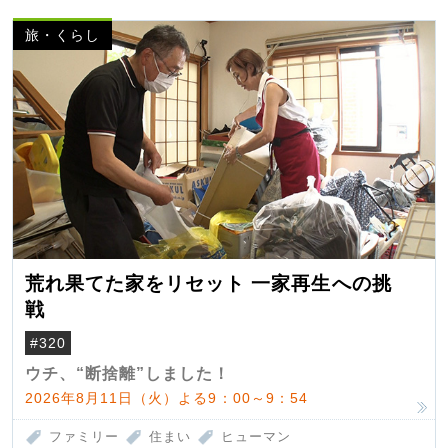
旅・くらし
荒れ果てた家をリセット 一家再生への挑
戦
#320
ウチ、“断捨離”しました！
2026年8月11日（火）よる9：00～9：54
ファミリー
住まい
ヒューマン