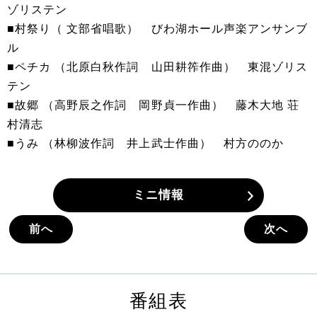
ゾリステン
■村祭り（ 文部省唱歌） びわ湖ホール声楽アンサンブ
ル
■ペチカ （北原白秋作詞 山田耕筰作曲） 東混ゾリス
テン
■故郷 （高野辰之作詞 岡野貞一作曲） 藤木大地 荘
村清志
■うみ （林柳波作詞 井上武士作曲） 村方ののか
ミニ情報
前へ
次へ
番組表