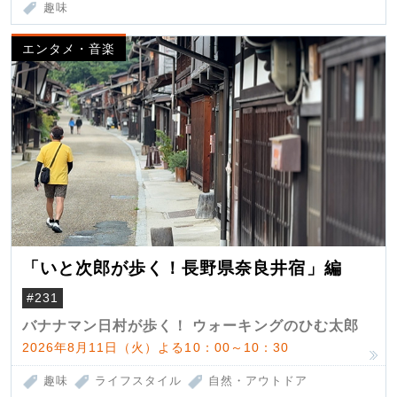
趣味
エンタメ・音楽
「いと次郎が歩く！長野県奈良井宿」編
#231
バナナマン日村が歩く！ ウォーキングのひむ太郎
2026年8月11日（火）よる10：00～10：30
趣味
ライフスタイル
自然・アウトドア