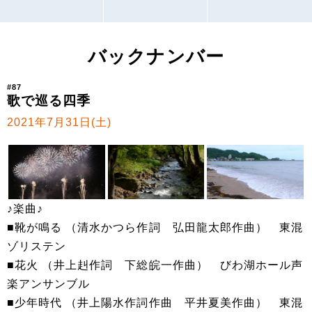
バックナンバー
#87
歌で巡る四季
2021年7月31日(土)
♪楽曲♪
■靴が鳴る （清水かつら作詞 弘田龍太郎作曲） 東混
ゾリステン
■花火 （井上赳作詞 下総皖一作曲） びわ湖ホール声
楽アンサンブル
■少年時代 （井上陽水作詞作曲 平井夏美作曲） 東混