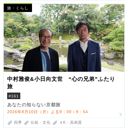
旅・くらし
中村雅俊&小日向文世 “心の兄弟”ふたり
旅
#161
あなたの知らない京都旅
2026年8月10日（月）よる9：00～9：54
四季
伝統・文化
４K・高画質