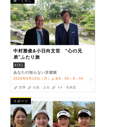
旅・くらし
中村雅俊&小日向文世 “心の兄
弟”ふたり旅
#161
あなたの知らない京都旅
2026年8月10日（月）よる9：00～9：54
四季
伝統・文化
４K・高画質
スポーツ