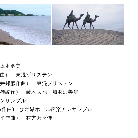
坂本冬美
曲） 東混ゾリステン
井邦彦作曲） 東混ゾリステン
筰編作） 藤木大地 加羽沢美濃
ンサンブル
る作曲) びわ湖ホール声楽アンサンブル
平作曲） 村方乃々佳