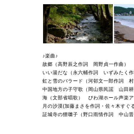
♪楽曲♪
故郷（高野辰之作詞 岡野貞一作曲） 
いい湯だな（永六輔作詞 いずみたく作
虹と雪のバラード（河邨文一郎作詞 村
中国地方の子守歌（岡山県民謡 山田耕
海（文部省唱歌） びわ湖ホール声楽ア
月の沙漠(加藤まさを作詞・佐々木すぐ
証城寺の狸囃子（野口雨情作詞 中山晋