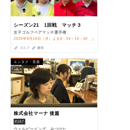
シーズン21 1回戦 マッチ３
女子ゴルフペアマッチ選手権
2026年8月10日（月）よる9：54～10：30
ゴルフ
趣味
エンタメ・音楽
株式会社マーナ 後篇
#167
ウェルビーイング、みつけた