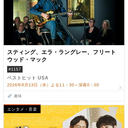
スティング、エラ・ラングレー、フリート
ウッド・マック
#1157
ベストヒット USA
2026年8月13日（木）よる11：30～深夜0：00
趣味
エンタメ・音楽