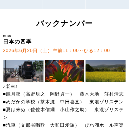
バックナンバー
#138
日本の四季
2026年6月20日（土）午前11：00～ひる12：00
♪楽曲♪
■朧月夜（高野辰之 岡野貞一） 藤木大地 荘村清志
■めだかの学校（茶木滋 中田喜直） 東混ゾリステン
■夏は来ぬ（佐佐木信綱 小山作之助） 東混ゾリステ
ン
■汽車（文部省唱歌 大和田愛羅） びわ湖ホール声楽