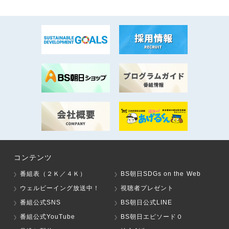
コンテンツ
番組表（２Ｋ／４Ｋ）
BS朝日SDGs on the Web
ウェルビーイング放送中！
視聴者プレゼント
番組公式SNS
BS朝日公式LINE
番組公式YouTube
BS朝日エピソード０