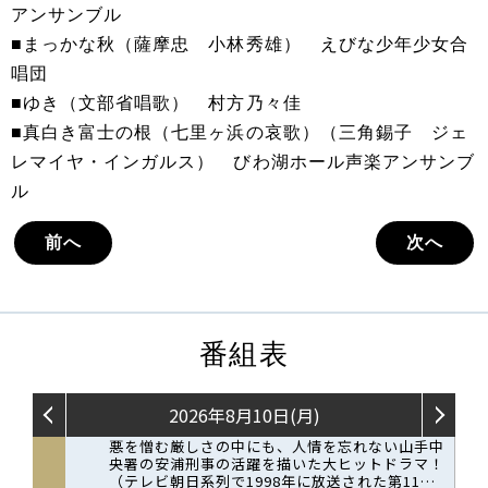
アンサンブル
■まっかな秋（薩摩忠 小林秀雄） えびな少年少女合
唱団
■ゆき（文部省唱歌） 村方乃々佳
■真白き富士の根（七里ヶ浜の哀歌）（三角錫子 ジェ
レマイヤ・インガルス） びわ湖ホール声楽アンサンブ
ル
前へ
次へ
番組表