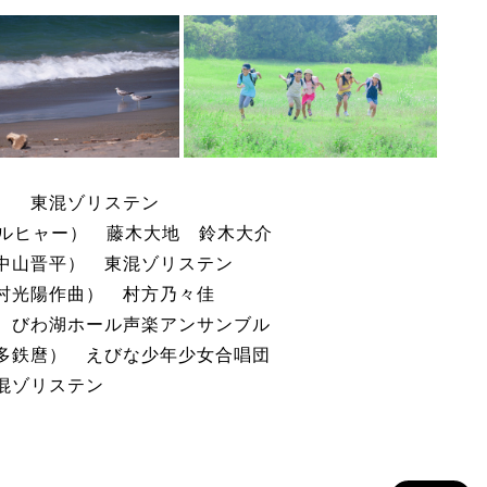
） 東混ゾリステン
ジルヒャー） 藤木大地 鈴木大介
中山晋平） 東混ゾリステン
村光陽作曲） 村方乃々佳
 びわ湖ホール声楽アンサンブル
多鉄麿） えびな少年少女合唱団
混ゾリステン