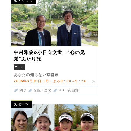
旅・くらし
中村雅俊&小日向文世 “心の兄
弟”ふたり旅
#161
あなたの知らない京都旅
2026年8月10日（月）よる9：00～9：54
四季
伝統・文化
４K・高画質
スポーツ