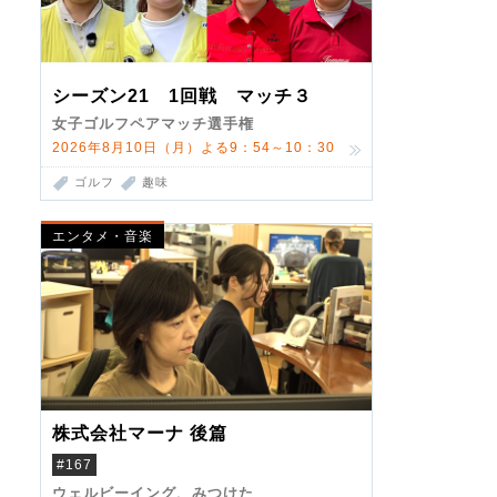
シーズン21 1回戦 マッチ３
女子ゴルフペアマッチ選手権
2026年8月10日（月）よる9：54～10：30
ゴルフ
趣味
エンタメ・音楽
株式会社マーナ 後篇
#167
ウェルビーイング、みつけた