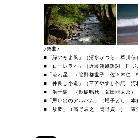
♪楽曲♪
■「緑のそよ風」（清水かつら 草川信
■「ローレライ」（近藤朔風訳詞 F. 
■「流れ星」（管野都世子 佐々木仁 
■「仲良し小道」（三苫やすし作詞 河
■「浜千鳥」（鹿島鳴秋 弘田龍太郎）
■「思い出のアルバム」（増子とし 本
■「故郷」（高野辰之 岡野貞一） 東