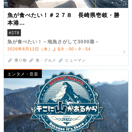
魚が食べたい！＃２７８ 長崎県壱岐・勝
本港
（クロマグロ）
#278
魚が食べたい！－地魚さがして3000港－
2026年8月12日（水）よる9：00～9：54
乗り物
食・グルメ
ヒューマン
エンタメ・音楽