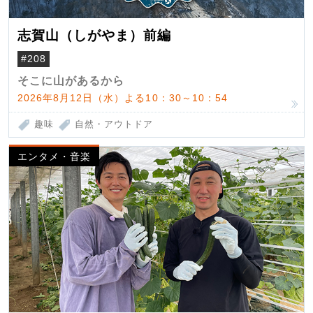
志賀山（しがやま）前編
#208
そこに山があるから
2026年8月12日（水）よる10：30～10：54
趣味
自然・アウトドア
エンタメ・音楽