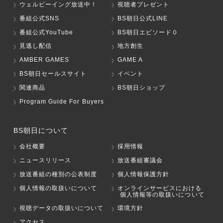
ウェルビーイング放送中！
視聴者プレゼント
番組公式SNS
BS朝日公式LINE
番組公式YouTube
BS朝日エピソード０
見逃し配信
地方創生
AMBER GAMES
GAME A
BS朝日セールスサイト
イベント
関連商品
BS朝日ショップ
Program Guide For Buyers
BS朝日について
会社概要
採用情報
ニュースリリース
放送番組審議会
放送番組の種別の公表制度
個人情報保護方針
個人情報の取扱いについて
オンラインサービスにおける
個人情報等の取扱いについて
視聴データの取扱いについて
環境方針
アクセス