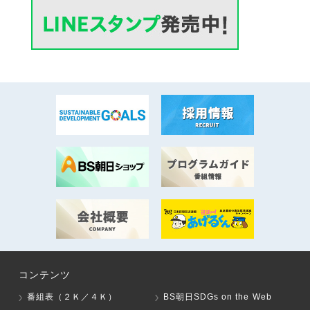
コンテンツ
番組表（２Ｋ／４Ｋ）
BS朝日SDGs on the Web