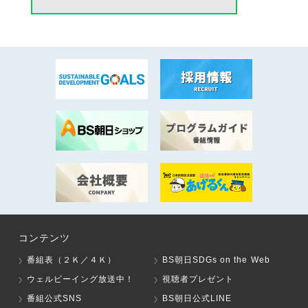
コンテンツ
番組表（２Ｋ／４Ｋ）
BS朝日SDGs on the Web
ウェルビーイング放送中！
視聴者プレゼント
番組公式SNS
BS朝日公式LINE