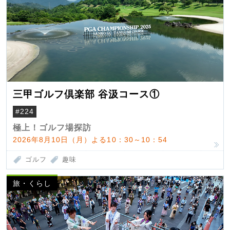
三甲ゴルフ倶楽部 谷汲コース①
#224
極上！ゴルフ場探訪
2026年8月10日（月）よる10：30～10：54
ゴルフ
趣味
旅・くらし