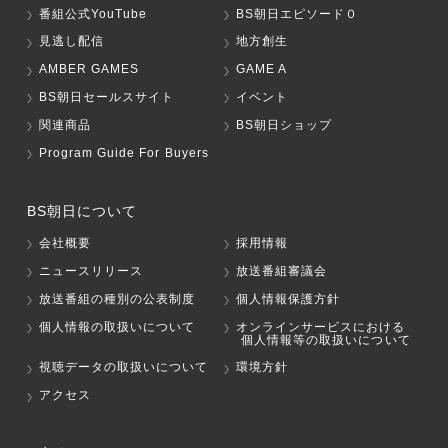
番組公式YouTube
BS朝日エピソード０
見逃し配信
地方創生
AMBER GAMES
GAME A
BS朝日セールスサイト
イベント
関連商品
BS朝日ショップ
Program Guide For Buyers
BS朝日について
会社概要
採用情報
ニュースリリース
放送番組審議会
放送番組の種別の公表制度
個人情報保護方針
個人情報の取扱いについて
オンラインサービスにおける
個人情報等の取扱いについて
視聴データの取扱いについて
環境方針
アクセス