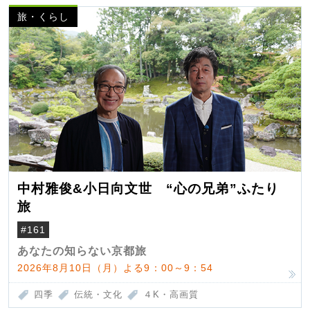
旅・くらし
中村雅俊&小日向文世 “心の兄弟”ふたり
旅
#161
あなたの知らない京都旅
2026年8月10日（月）よる9：00～9：54
四季
伝統・文化
４K・高画質