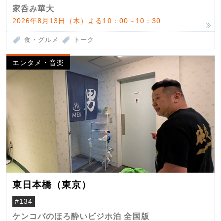
家呑み華大
2026年8月13日（木）よる10：00～10：30
食・グルメ
トーク
エンタメ・音楽
東日本橋（東京）
#134
ケンコバのほろ酔いビジホ泊 全国版