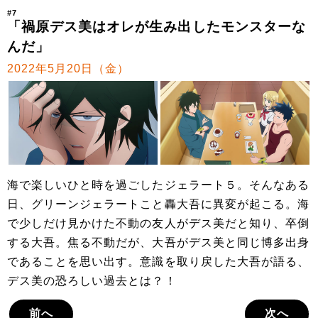
#7
「禍原デス美はオレが生み出したモンスターな
んだ」
2022年5月20日（金）
海で楽しいひと時を過ごしたジェラート５。そんなある
日、グリーンジェラートこと轟大吾に異変が起こる。海
で少しだけ見かけた不動の友人がデス美だと知り、卒倒
する大吾。焦る不動だが、大吾がデス美と同じ博多出身
であることを思い出す。意識を取り戻した大吾が語る、
デス美の恐ろしい過去とは？！
前へ
次へ