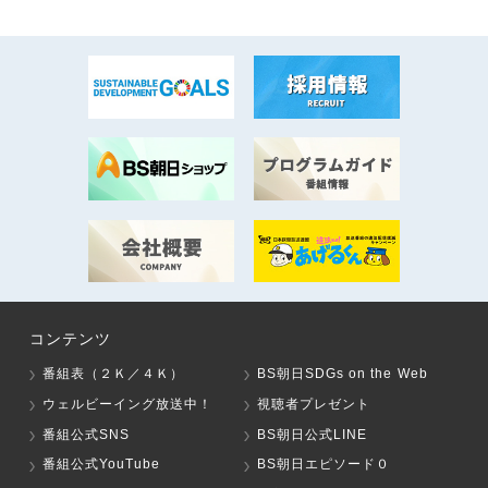
コンテンツ
番組表（２Ｋ／４Ｋ）
BS朝日SDGs on the Web
ウェルビーイング放送中！
視聴者プレゼント
番組公式SNS
BS朝日公式LINE
番組公式YouTube
BS朝日エピソード０