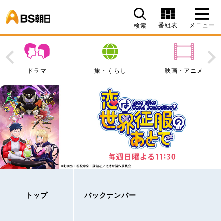
BS朝日
番組表
メニュー
検索
Prev
N
ドラマ
旅・くらし
映画・アニメ
トップ
バックナンバー