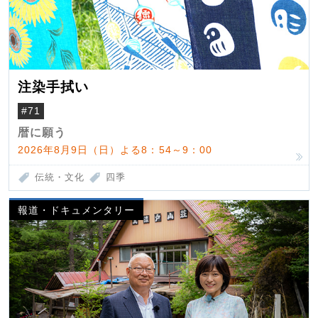
注染手拭い
#71
暦に願う
2026年8月9日（日）よる8：54～9：00
伝統・文化
四季
報道・ドキュメンタリー