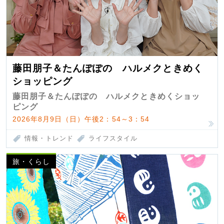
藤田朋子＆たんぽぽの ハルメクときめく
ショッピング
藤田朋子＆たんぽぽの ハルメクときめくショッ
ピング
2026年8月9日（日）午後2：54～3：54
情報・トレンド
ライフスタイル
旅・くらし