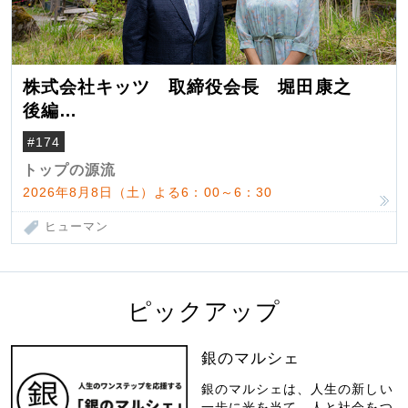
株式会社キッツ 取締役会長 堀田康之
後編
米国駐在でも浮かんだ八ヶ岳 山小屋を営
#174
んだ父母
トップの源流
2026年8月8日（土）よる6：00～6：30
ヒューマン
ピックアップ
銀のマルシェ
銀のマルシェは、人生の新しい
一歩に光を当て、人と社会をつ