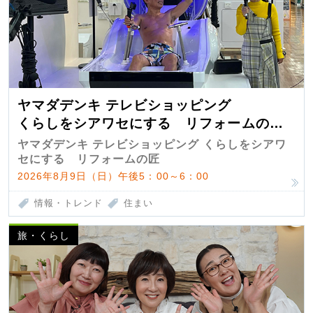
ヤマダデンキ テレビショッピング
くらしをシアワセにする リフォームの
匠 第7弾
ヤマダデンキ テレビショッピング くらしをシアワ
セにする リフォームの匠
2026年8月9日（日）午後5：00～6：00
情報・トレンド
住まい
旅・くらし