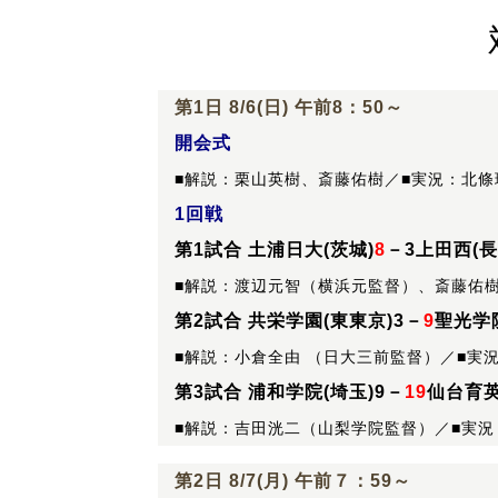
第1日 8/6(日) 午前8：50～
開会式
■解説：栗山英樹、斎藤佑樹／■実況：北條
1回戦
第1試合 土浦日大(茨城)
8
－3上田西(長
■解説：渡辺元智（横浜元監督）、斎藤佑樹
第2試合 共栄学園(東東京)3－
9
聖光学院
■解説：小倉全由 （日大三前監督）／■実
第3試合 浦和学院(埼玉)9－
19
仙台育英
■解説：吉田洸二（山梨学院監督）／■実況
第2日 8/7(月) 午前７：59～