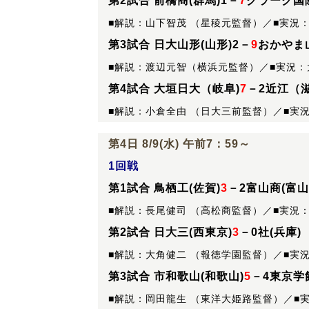
第2試合 前橋商(群馬)1－
7
クラーク国際
■解説：山下智茂 （星稜元監督）／■実況
第3試合 日大山形(山形)2－
9
おかやま山
■解説：渡辺元智（横浜元監督）／■実況
第4試合 大垣日大（岐阜)
7
－2近江（
■解説：小倉全由 （日大三前監督）／■実
第4日 8/9(水) 午前7：59～
1回戦
第1試合 鳥栖工(佐賀)
3
－2富山商(富山
■解説：長尾健司 （高松商監督）／■実況
第2試合 日大三(西東京)
3
－0社(兵庫)
■解説：大角健二 （報徳学園監督）／■実
第3試合 市和歌山(和歌山)
5
－4東京学
■解説：岡田龍生 （東洋大姫路監督）／■