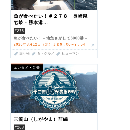
魚が食べたい！＃２７８ 長崎県
壱岐・勝本港
（クロマグロ）
#278
魚が食べたい！－地魚さがして3000港－
2026年8月12日（水）よる9：00～9：54
乗り物
食・グルメ
ヒューマン
エンタメ・音楽
志賀山（しがやま）前編
#208