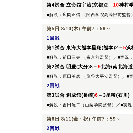
第4試合 立命館宇治(京都)2－
10
神村学
■解説：広岡正信 （関西学院高等部前監督
第5日 8/10(木) 午前7：59～
1回戦
第1試合 東海大熊本星翔(熊本)2－
5
浜
■解説：前田三夫 （帝京前監督）／■実況
第2試合 明豊(大分)8－
9
北海(南北海道
■解説：原田英彦 （龍谷大平安監督）／■
2回戦
第3試合 創成館(長崎)
6
－3星稜(石川)
■解説：吉田洸二（山梨学院監督）／■実況
第6日 8/11(金・祝) 午前7：59～
2回戦