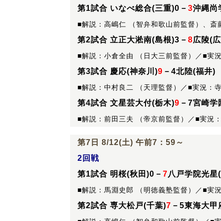
第1試合 いなべ総合(三重)0－
3
沖縄尚学
■解説：高嶋仁 （智弁和歌山前監督）、斎
第2試合 立正大淞南(島根)3－
8
広陵(広
■解説：小倉全由 （日大三前監督）／■実
第3試合 慶応(神奈川)
9
－4北陸(福井)
■解説：中村良二 （天理監督）／■実況：
第4試合 文星芸大付(栃木)
9
－7宮崎学
■解説：前田三夫 （帝京前監督）／■実況
第7日 8/12(土) 午前7：59～
2回戦
第1試合 明桜(秋田)0－
7
八戸学院光星(
■解説：馬淵史郎 （明徳義塾監督）／■実
第2試合 専大松戸(千葉)
7
－5東海大甲府