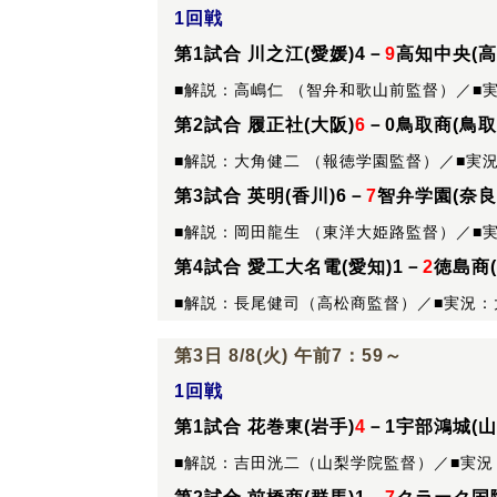
1回戦
第1試合 川之江(愛媛)4－
9
高知中央(高
■解説：高嶋仁 （智弁和歌山前監督）／■
第2試合 履正社(大阪)
6
－0鳥取商(鳥取
■解説：大角健二 （報徳学園監督）／■実
第3試合 英明(香川)6－
7
智弁学園(奈良
■解説：岡田龍生 （東洋大姫路監督）／■
第4試合 愛工大名電(愛知)1－
2
徳島商(
■解説：長尾健司（高松商監督）／■実況
第3日 8/8(火) 午前7：59～
1回戦
第1試合 花巻東(岩手)
4
－1宇部鴻城(山
■解説：吉田洸二（山梨学院監督）／■実況