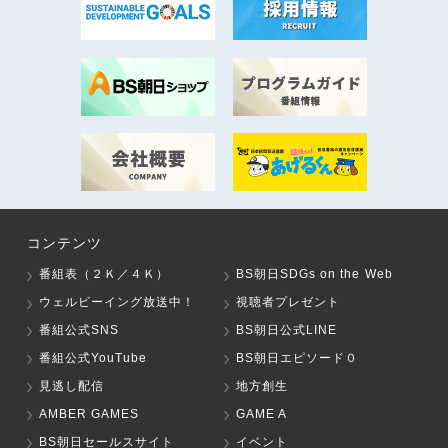
コンテンツ
番組表（２Ｋ／４Ｋ）
BS朝日SDGs on the Web
ウェルビーイング放送中！
視聴者プレゼント
番組公式SNS
BS朝日公式LINE
番組公式YouTube
BS朝日エピソード０
見逃し配信
地方創生
AMBER GAMES
GAME A
BS朝日セールスサイト
イベント