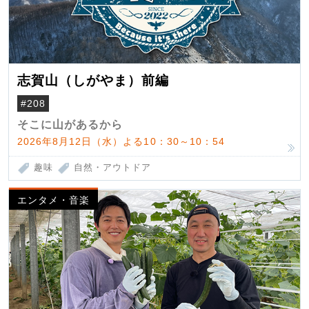
志賀山（しがやま）前編
#208
そこに山があるから
2026年8月12日（水）よる10：30～10：54
趣味
自然・アウトドア
エンタメ・音楽