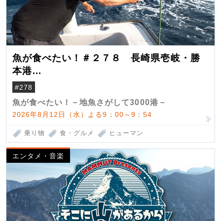
魚が食べたい！＃２７８ 長崎県壱岐・勝
本港
（クロマグロ）
#278
魚が食べたい！－地魚さがして3000港－
2026年8月12日（水）よる9：00～9：54
乗り物
食・グルメ
ヒューマン
エンタメ・音楽