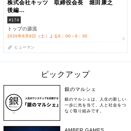
株式会社キッツ 取締役会長 堀田康之
後編
米国駐在でも浮かんだ八ヶ岳 山小屋を営
#174
んだ父母
トップの源流
2026年8月8日（土）よる6：00～6：30
ヒューマン
ピックアップ
銀のマルシェ
銀のマルシェは、人生の新しい
一歩に光を当て、人と社会をつ
なぐ取り組みです。
AMBER GAMES