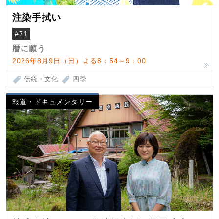
注染手拭い
#71
暦に願う
2026年8月9日（日）よる8：54～9：00
伝統・文化
四季
報道・ドキュメンタリー