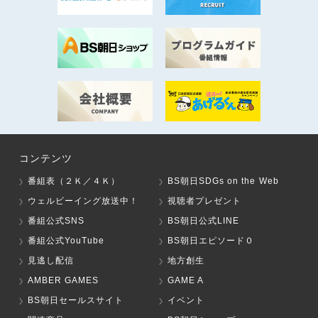
コンテンツ
番組表（２Ｋ／４Ｋ）
BS朝日SDGs on the Web
ウェルビーイング放送中！
視聴者プレゼント
番組公式SNS
BS朝日公式LINE
番組公式YouTube
BS朝日エピソード０
見逃し配信
地方創生
AMBER GAMES
GAME A
BS朝日セールスサイト
イベント