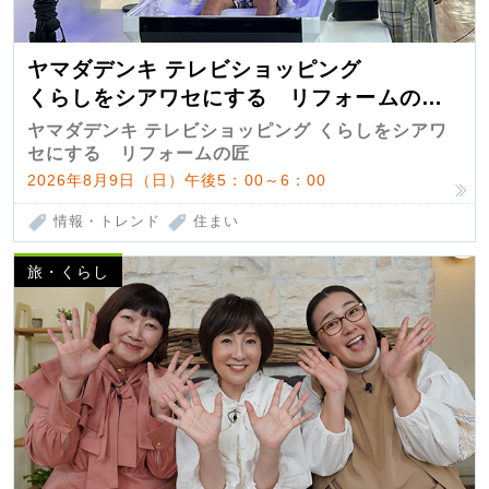
ヤマダデンキ テレビショッピング
くらしをシアワセにする リフォームの
匠 第7弾
ヤマダデンキ テレビショッピング くらしをシアワ
セにする リフォームの匠
2026年8月9日（日）午後5：00～6：00
情報・トレンド
住まい
旅・くらし