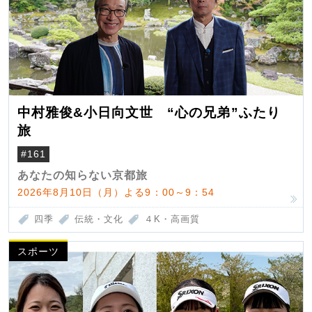
中村雅俊&小日向文世 “心の兄弟”ふたり
旅
#161
あなたの知らない京都旅
2026年8月10日（月）よる9：00～9：54
四季
伝統・文化
４K・高画質
スポーツ