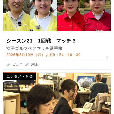
シーズン21 1回戦 マッチ３
女子ゴルフペアマッチ選手権
2026年8月10日（月）よる9：54～10：30
ゴルフ
趣味
エンタメ・音楽