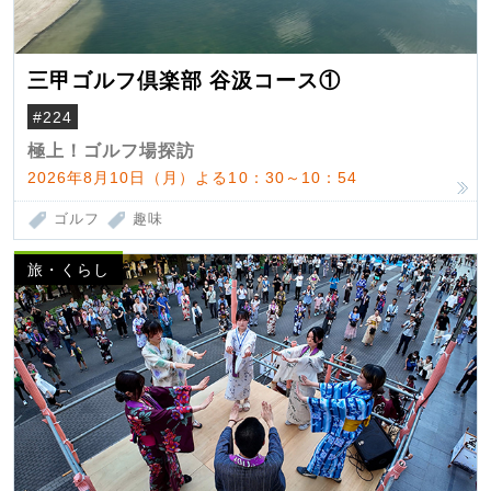
三甲ゴルフ倶楽部 谷汲コース①
#224
極上！ゴルフ場探訪
2026年8月10日（月）よる10：30～10：54
ゴルフ
趣味
旅・くらし