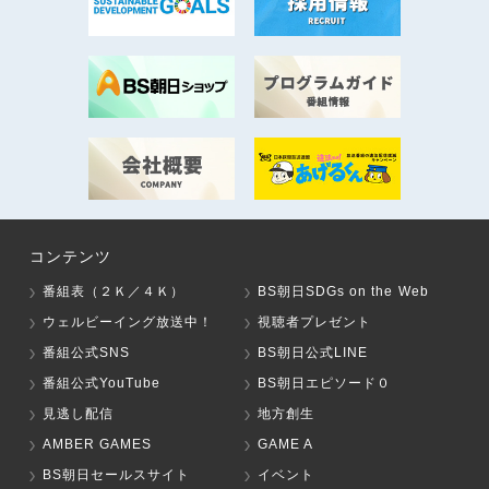
コンテンツ
番組表（２Ｋ／４Ｋ）
BS朝日SDGs on the Web
ウェルビーイング放送中！
視聴者プレゼント
番組公式SNS
BS朝日公式LINE
番組公式YouTube
BS朝日エピソード０
見逃し配信
地方創生
AMBER GAMES
GAME A
BS朝日セールスサイト
イベント