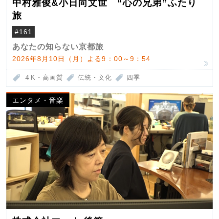
中村雅俊&小日向文世 “心の兄弟”ふたり
旅
#161
あなたの知らない京都旅
2026年8月10日（月）よる9：00～9：54
４K・高画質
伝統・文化
四季
エンタメ・音楽