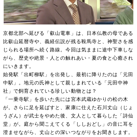
京都北部へ延びる「叡山電車」は、日本仏教の母である
比叡山延暦寺や、義経伝説が残る鞍馬寺と、神聖さを感
じられる場所へ続く路線。今回は気ままに途中下車しな
がら、歴史や絶景・人との触れあい・夏の食と心癒され
にいきます。
始発駅「出町柳駅」を出発し、最初に降りたのは「元田
中駅」。地元の氏神として親しまれている「元田中神
社」で飼育されている珍しい動物とは？
「一乗寺駅」を歩いた先には宮本武蔵ゆかりの松の木
が。さらに足を延ばすと、家康に仕えた石川丈山（じょ
うざん）が武士をやめた後、文人として暮らした「詩仙
堂」が。庭から聞こえてくる「ししおどし」の音に耳を
澄ませながら、丈山との深いつながりをお聞きします。