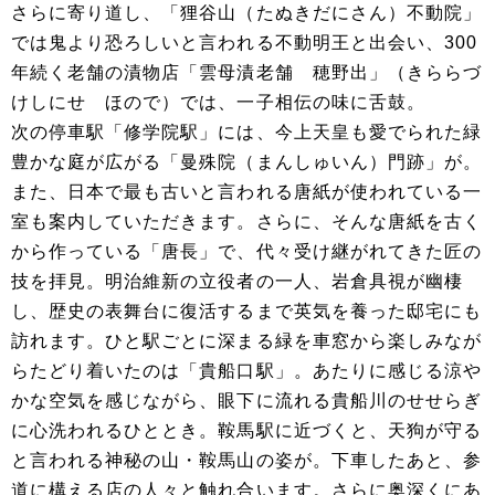
さらに寄り道し、「狸谷山（たぬきだにさん）不動院」
では鬼より恐ろしいと言われる不動明王と出会い、300
年続く老舗の漬物店「雲母漬老舗 穂野出」（きららづ
けしにせ ほので）では、一子相伝の味に舌鼓。
次の停車駅「修学院駅」には、今上天皇も愛でられた緑
豊かな庭が広がる「曼殊院（まんしゅいん）門跡」が。
また、日本で最も古いと言われる唐紙が使われている一
室も案内していただきます。さらに、そんな唐紙を古く
から作っている「唐長」で、代々受け継がれてきた匠の
技を拝見。明治維新の立役者の一人、岩倉具視が幽棲
し、歴史の表舞台に復活するまで英気を養った邸宅にも
訪れます。ひと駅ごとに深まる緑を車窓から楽しみなが
らたどり着いたのは「貴船口駅」。あたりに感じる涼や
かな空気を感じながら、眼下に流れる貴船川のせせらぎ
に心洗われるひととき。鞍馬駅に近づくと、天狗が守る
と言われる神秘の山・鞍馬山の姿が。下車したあと、参
道に構える店の人々と触れ合います。さらに奥深くにあ