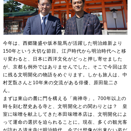
今年は、西郷隆盛や坂本龍馬が活躍した明治維新より
150年という大切な節目。江戸時代から明治時代へと移
り変わると、日本に西洋文化がどっと押し寄せました
が、京都も例外ではありませんでした。そこで今回は京
に残る文明開化の物語をめぐります。しかも旅人は、中
村芝翫さんと10年来の交流がある俳優、原田龍二さ
ん。
まずは東山の麓に門を構える「南禅寺」。700年以上の
時を刻む歴史ある寺と、文明開化との関わりとは？ 皇
室に味噌を献上してきた本田味噌本店は、文明開化によ
って運命の選択を迫られることに。現在、多くの観光客
が訪れる清水寺は明治時代、今では想像が出来ない姿だ