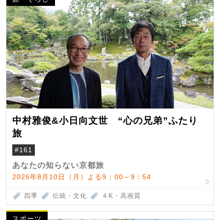
中村雅俊&小日向文世 “心の兄弟”ふたり
旅
#161
あなたの知らない京都旅
2026年8月10日（月）よる9：00～9：54
四季
伝統・文化
４K・高画質
スポーツ