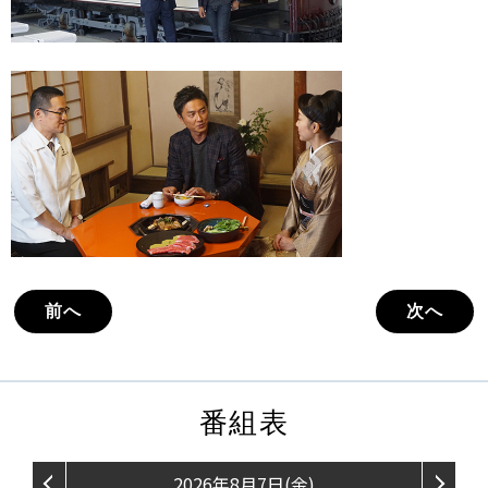
内
紹
介
リ
ス
ト
前へ
次へ
番組表