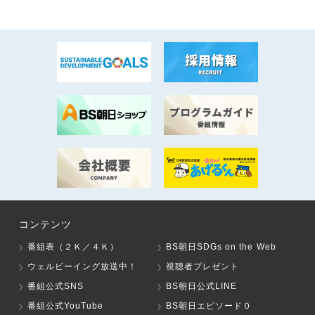
コンテンツ
番組表（２Ｋ／４Ｋ）
BS朝日SDGs on the Web
ウェルビーイング放送中！
視聴者プレゼント
番組公式SNS
BS朝日公式LINE
番組公式YouTube
BS朝日エピソード０