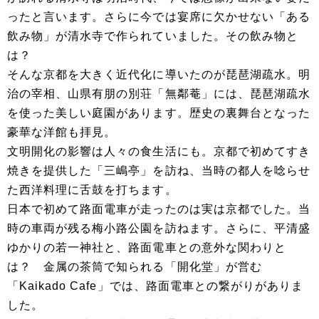
ったと言います。さらに今では宴席に欠かせない「ある
飲み物」が清水寺で作られていました。その飲み物と
は？
そんな京都を大きく近代化に導いたのが琵琶湖疏水。明
治の宰相、山県有朋の別荘「無鄰菴」には、琵琶湖疏水
を使った美しい庭園があります。歴史の裏舞台となった
豪華な洋館も拝見。
文明開化の影響は人々の食生活にも。京都で初めてすき
焼きを提供した「三嶋亭」を訪ね、当時の都人を唸らせ
た西洋料理に舌鼓を打ちます。
日本で初めて路面電車が走ったのは実は京都でした。当
時の車両が残る梅小路公園を訪ねます。さらに、平清盛
ゆかりの若一神社と、路面電車との意外な関わりと
は？ 金属の茶筒で知られる「開化堂」が営む
「Kaikado Cafe」では、路面電車との繋がりがありま
した。