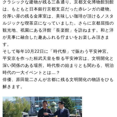
クラシックな建物が残る三条通り。京都文化博物館別館
は、もともと日本銀行京都支店だった赤レンガの建物。
分厚い扉の残る金庫室は、美味しい珈琲が頂けるノスタ
ルジックな喫茶店になっていました。さらに京都屈指の
観光地、祇園にある洋館「長楽館」を訪ねます。和と洋
が見事に融合した趣あふれる佇まいをお楽しみ頂きま
す。
そして毎年10月22日に「時代祭」で賑わう平安神宮。
平安京を作った桓武天皇を祭る平安神宮は、文明開化と
深い関係のある場所。時代祭の始まりとも関わる、明治
時代の一大イベントとは…？
俳優、原田龍二さんが古都に残る文明開化の物語をひも
解きます。