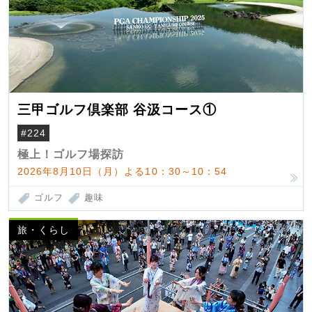
三甲ゴルフ倶楽部 谷汲コース①
#224
極上！ゴルフ場探訪
2026年8月10日（月）よる10：30～10：54
ゴルフ
趣味
旅・くらし