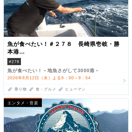
魚が食べたい！＃２７８ 長崎県壱岐・勝
本港
（クロマグロ）
#278
魚が食べたい！－地魚さがして3000港－
2026年8月12日（水）よる9：00～9：54
乗り物
食・グルメ
ヒューマン
エンタメ・音楽