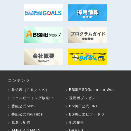
コンテンツ
番組表（２Ｋ／４Ｋ）
BS朝日SDGs on the Web
ウェルビーイング放送中！
視聴者プレゼント
番組公式SNS
BS朝日公式LINE
番組公式YouTube
BS朝日エピソード０
見逃し配信
地方創生
AMBER GAMES
GAME A