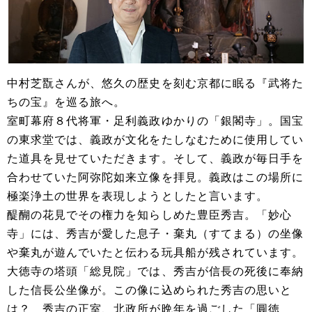
中村芝翫さんが、悠久の歴史を刻む京都に眠る『武将た
ちの宝』を巡る旅へ。
室町幕府８代将軍・足利義政ゆかりの「銀閣寺」。国宝
の東求堂では、義政が文化をたしなむために使用してい
た道具を見せていただきます。そして、義政が毎日手を
合わせていた阿弥陀如来立像を拝見。義政はこの場所に
極楽浄土の世界を表現しようとしたと言います。
醍醐の花見でその権力を知らしめた豊臣秀吉。「妙心
寺」には、秀吉が愛した息子・棄丸（すてまる）の坐像
や棄丸が遊んでいたと伝わる玩具船が残されています。
大徳寺の塔頭「総見院」では、秀吉が信長の死後に奉納
した信長公坐像が。この像に込められた秀吉の思いと
は？ 秀吉の正室、北政所が晩年を過ごした「圓徳