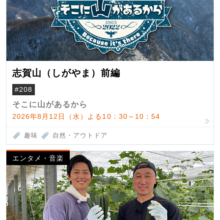
志賀山（しがやま）前編
#208
そこに山があるから
2026年8月12日（水）よる10：30～10：54
趣味
自然・アウトドア
エンタメ・音楽