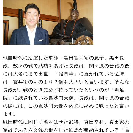
戦国時代に活躍した軍師・黒田官兵衛の息子、黒田長
政。数々の戦で武功をあげた長政は、関ヶ原の合戦の後
には大名にまで出世。「報恩寺」に置かれている位牌
は、官兵衛のものより２倍も大きいと言います。そんな
長政が、戦のときに必ず持っていたというのが「両足
院」に残されている毘沙門天像。長政は、関ヶ原の合戦
の際には、この毘沙門天像を内兜に納めて戦ったと言い
ます。
戦国時代に同じく名をはせた武将、真田幸村。真田家の
家紋である六文銭の形をした絵馬が奉納されている「高