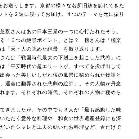
をお送りします。京都の様々な名所旧跡を訪れてきた
ットを２週に渡ってお届け。４つのテーマを元に振り
芝翫さんはあの日本三景の一つに心打たれたそう。
る「３つの絶景ポイント」とは？ 檀さんは「極楽
は「天下人の眺めた絶景」を振り返ります。
さんは「戦国時代最大の下剋上を起こした武将」に
は「平安時代の超エリートが、すべてを投げ出して
出会った美しいしだれ桜の風景に秘められた物語と
、運命に翻弄された悲劇の絵師」。その人物が丹念
れます。それぞれの時代、それぞれの人物に秘めら
てきましたが、その中でも３人が「最も感動した味
いただく意外な料理や、和食の世界遺産登録にも深
だいたシャレと工夫の効いたお料理など、舌だけで
。