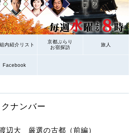
京都ぶらり
組内紹介リスト
旅人
お宿探訪
Facebook
ックナンバー
渡辺大 厳選の古都（前編）