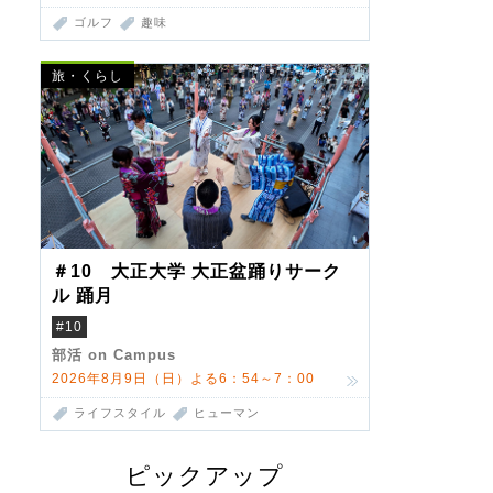
ゴルフ
趣味
旅・くらし
＃10 大正大学 大正盆踊りサーク
ル 踊月
#10
部活 on Campus
2026年8月9日（日）よる6：54～7：00
ライフスタイル
ヒューマン
ピックアップ