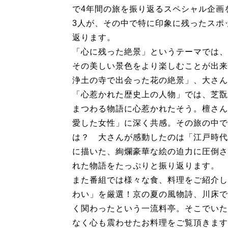
で4年間の旅を振り返るスペシャル企画
3人が、その中で特に印象に残ったスポ
返ります。
「心に残った絶景」というテーマでは、
その美しい景色をより楽しむことが出来
浄土の寺で出会った花の絶景」、大さん
「心惹かれた歴史上の人物」では、芝翫
まつわる物語に心惹かれたそう。檀さん
愛した女性」に深く共感。その旅の中で
は？ 大さんが感動したのは「江戸時代
に描いた、絢爛豪華な絵の迫力に圧倒さ
れた物語をたっぷりと振り返ります。
また番組では様々な食、料理をご紹介し
わい」を厳選！京の夏の風物詩、川床で
く関わったという一流料亭。そこでいた
なく心も震わせたお料理をご覧頂きます