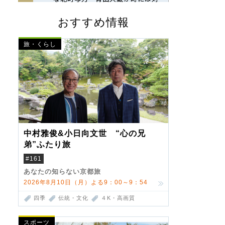
おすすめ情報
旅・くらし
中村雅俊&小日向文世 “心の兄
弟”ふたり旅
#161
あなたの知らない京都旅
2026年8月10日（月）よる9：00～9：54
四季
伝統・文化
４K・高画質
スポーツ