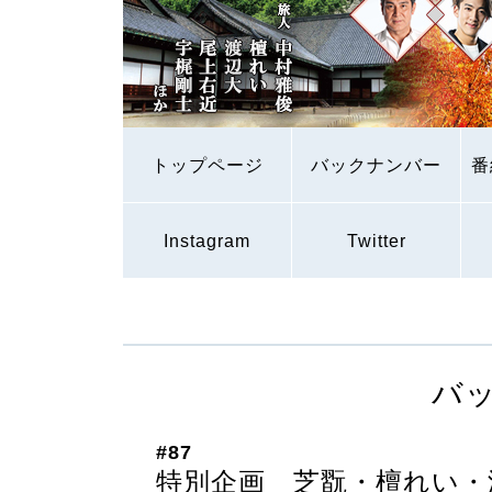
トップページ
バックナンバー
番
Instagram
Twitter
バ
#87
特別企画 芝翫・檀れい・