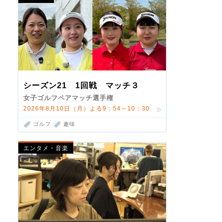
シーズン21 1回戦 マッチ３
女子ゴルフペアマッチ選手権
2026年8月10日（月）よる9：54～10：30
ゴルフ
趣味
エンタメ・音楽