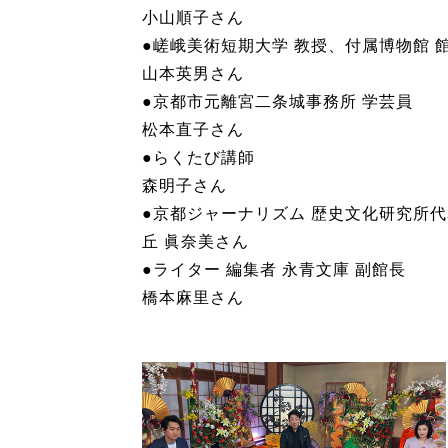
小山順子さん
●嵯峨美術短期大学 教授、付属博物館 
山本英男さん
●京都市元離宮二条城事務所 学芸員
松本直子さん
●らくたび講師
森明子さん
●京都ジャーナリズム 歴史文化研究所代
丘 眞奈美さん
●ライター 編集者 永青文庫 副館長
橋本麻里さん