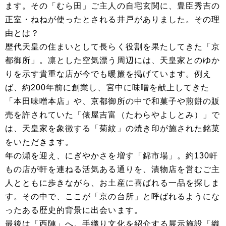
ます。その「むら田」ご主人の自宅玄関に、豊臣秀吉の
正室・ねねが使ったとされる井戸がありました。その理
由とは？
歴代天皇の住まいとして長らく役割を果たしてきた「京
都御所」。凛とした空気漂う周辺には、天皇家とのゆか
りを示す貴重な店が今でも暖簾を掲げています。例え
ば、約200年前に創業し、宮中に味噌を献上してきた
「本田味噌本店」や、京都御所の中で和菓子や煎餅の販
売を許されていた「俵屋吉富（たわらやよしとみ）」で
は、天皇家を象徴する「菊紋」の焼き印が施された銘菓
をいただきます。
年の瀬を迎え、にぎやかさを増す「錦市場」。約130軒
もの店が軒を連ねる活気ある通りを、漬物店を営むご主
人とともに歩きながら、お土産に喜ばれる一品を探しま
す。その中で、ここが「京の台所」と呼ばれるようにな
ったある歴史的背景に出会います。
最後は「西陣」へ。手織り文化を紹介する展示施設「織