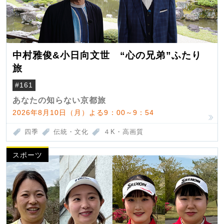
中村雅俊&小日向文世 “心の兄弟”ふたり
旅
#161
あなたの知らない京都旅
2026年8月10日（月）よる9：00～9：54
四季
伝統・文化
４K・高画質
スポーツ