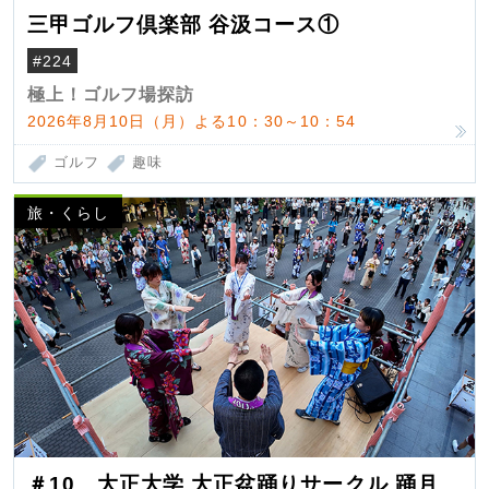
三甲ゴルフ倶楽部 谷汲コース①
#224
極上！ゴルフ場探訪
2026年8月10日（月）よる10：30～10：54
ゴルフ
趣味
旅・くらし
＃10 大正大学 大正盆踊りサークル 踊月