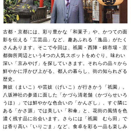
古都・京都には、彩り豊かな「和菓子」や、かつての面
影を伝える「工芸品」など、趣あふれる「逸品」がたく
さんあります。そこで今回は、祇園・西陣・錦市場・京
都御所周辺という4つの人気スポットをめぐり、味わい
深い「京みやげ」を探していきます。それらの品々から
鮮やかに浮かび上がる、都人の暮らし、街の知られざる
歴史。
舞妓（まいこ）や芸妓（げいこ）が行きかう「祇園」。
八坂神社の参道に面した「かづら清老舗（かづらせいろ
うほ）」では鮮やかな色合いの「かんざし」、すぐ隣に
ある「かさ源」では美しい「和傘」と、花街の風情を色
濃く残す品に出会います。さらには「祇園 むら田」で
は香り高い「いりごま」など、食卓を彩る一品も楽しみ