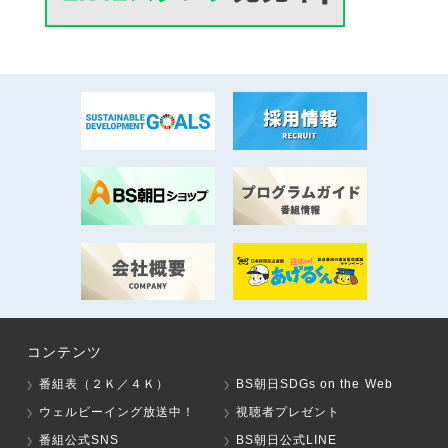
コンテンツ
番組表（２Ｋ／４Ｋ）
BS朝日SDGs on the Web
ウェルビーイング放送中！
視聴者プレゼント
番組公式SNS
BS朝日公式LINE