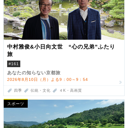
中村雅俊&小日向文世 “心の兄弟”ふたり
旅
#161
あなたの知らない京都旅
2026年8月10日（月）よる9：00～9：54
四季
伝統・文化
４K・高画質
スポーツ