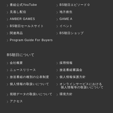
番組公式YouTube
BS朝日エピソード０
見逃し配信
地方創生
AMBER GAMES
GAME A
BS朝日セールスサイト
イベント
関連商品
BS朝日ショップ
Program Guide For Buyers
BS朝日について
会社概要
採用情報
ニュースリリース
放送番組審議会
放送番組の種別の公表制度
個人情報保護方針
個人情報の取扱いについて
オンラインサービスにおける
個人情報等の取扱いについて
視聴データの取扱いについて
環境方針
アクセス