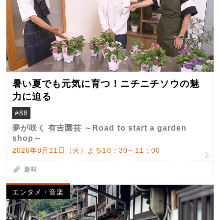
暑い夏でも元気に育つ！ニチニチソウの魅
力に迫る
#88
夢が咲く 有吉園芸 ～Road to start a garden
shop～
2026年8月11日（火）よる10：30～11：00
趣味
エンタメ・音楽