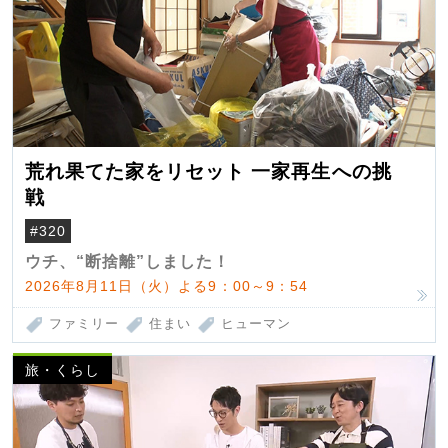
荒れ果てた家をリセット 一家再生への挑
戦
#320
ウチ、“断捨離”しました！
2026年8月11日（火）よる9：00～9：54
ファミリー
住まい
ヒューマン
旅・くらし