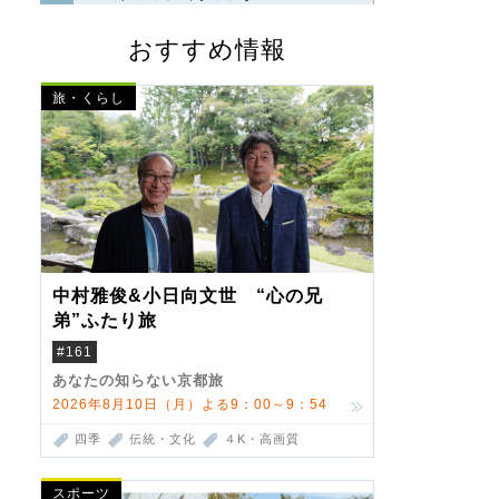
おすすめ情報
旅・くらし
中村雅俊&小日向文世 “心の兄
弟”ふたり旅
#161
あなたの知らない京都旅
2026年8月10日（月）よる9：00～9：54
四季
伝統・文化
４K・高画質
スポーツ