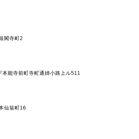
区銀閣寺町2
京区下本能寺前町寺町通姉小路上ル511
居本仙翁町16