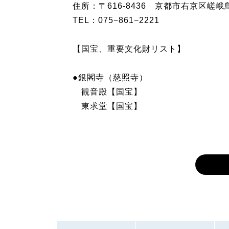
住所：〒616-8436 京都市右京区嵯峨
TEL：075−861−2221
【国宝、重要文化財リスト】
●銀閣寺（慈照寺）
観音殿【国宝】
東求堂【国宝】