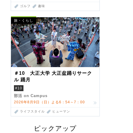
ゴルフ
趣味
旅・くらし
＃10 大正大学 大正盆踊りサーク
ル 踊月
#10
部活 on Campus
2026年8月9日（日）よる6：54～7：00
ライフスタイル
ヒューマン
ピックアップ