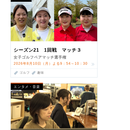
シーズン21 1回戦 マッチ３
女子ゴルフペアマッチ選手権
2026年8月10日（月）よる9：54～10：30
ゴルフ
趣味
エンタメ・音楽