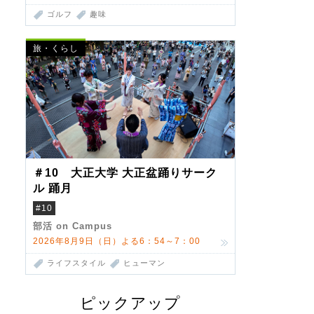
ゴルフ
趣味
旅・くらし
＃10 大正大学 大正盆踊りサーク
ル 踊月
#10
部活 on Campus
2026年8月9日（日）よる6：54～7：00
ライフスタイル
ヒューマン
ピックアップ