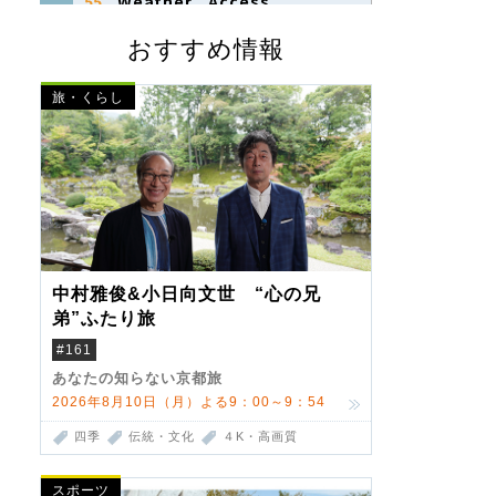
おすすめ情報
旅・くらし
中村雅俊&小日向文世 “心の兄
弟”ふたり旅
#161
あなたの知らない京都旅
2026年8月10日（月）よる9：00～9：54
四季
伝統・文化
４K・高画質
スポーツ