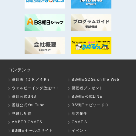
コンテンツ
番組表（２Ｋ／４Ｋ）
BS朝日SDGs on the Web
ウェルビーイング放送中！
視聴者プレゼント
番組公式SNS
BS朝日公式LINE
番組公式YouTube
BS朝日エピソード０
見逃し配信
地方創生
AMBER GAMES
GAME A
BS朝日セールスサイト
イベント