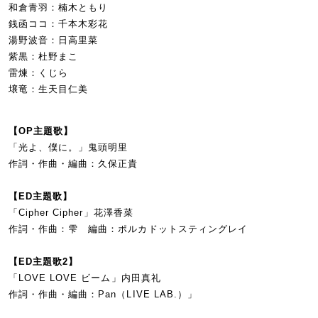
和倉青羽：楠木ともり
銭函ココ：千本木彩花
湯野波音：日高里菜
紫黒：杜野まこ
雷煉：くじら
壌竜：生天目仁美
【OP主題歌】
「光よ、僕に。」鬼頭明里
作詞・作曲・編曲：久保正貴
【ED主題歌】
「Cipher Cipher」花澤香菜
作詞・作曲：雫 編曲：ポルカドットスティングレイ
【ED主題歌2】
「LOVE LOVE ビーム」内田真礼
作詞・作曲・編曲：Pan（LIVE LAB.）」