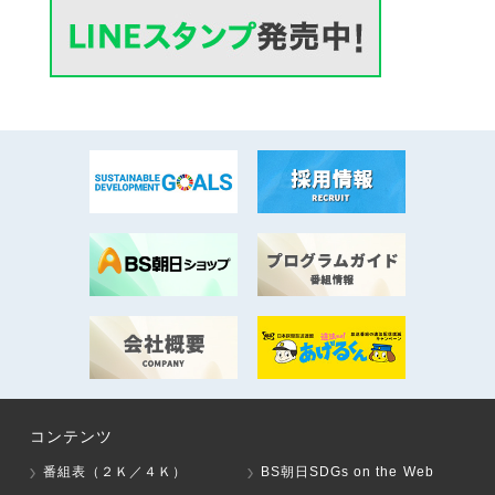
コンテンツ
番組表（２Ｋ／４Ｋ）
BS朝日SDGs on the Web