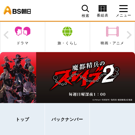
BS朝日
番組表
メニュー
検索
Prev
N
ドラマ
旅・くらし
映画・アニメ
トップ
バックナンバー