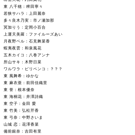
東 八千穂：稗田寧々
若狭サハラ：上田麗奈
多々良木乃実：市ノ瀬加那
冥加りう：定岡小百合
上運天美羅：ファイルーズあい
月夜野ベル：石見舞菜香
蝦夷夜雲：和泉風花
五木カイコ：八巻アンナ
所山サキ：木野日菜
ワルワラ・ピリペンコ：？？？
東 風舞希：ゆかな
東 麻衣亜：前田佳織里
東 誉：根本優奈
東 海桐花：井澤詩織
東 空子：金田 愛
東 竹美：弘松芹香
東 弓奈：中野さいま
山城 恋：花澤香菜
備前銀奈：吉田有里