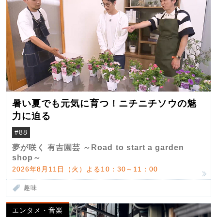
暑い夏でも元気に育つ！ニチニチソウの魅
力に迫る
#88
夢が咲く 有吉園芸 ～Road to start a garden
shop～
2026年8月11日（火）よる10：30～11：00
趣味
エンタメ・音楽