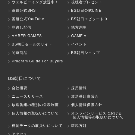
ウェルビーイング放送中！
視聴者プレゼント
番組公式SNS
BS朝日公式LINE
番組公式YouTube
BS朝日エピソード０
見逃し配信
地方創生
AMBER GAMES
GAME A
BS朝日セールスサイト
イベント
関連商品
BS朝日ショップ
Program Guide For Buyers
BS朝日について
会社概要
採用情報
ニュースリリース
放送番組審議会
放送番組の種別の公表制度
個人情報保護方針
個人情報の取扱いについて
オンラインサービスにおける
個人情報等の取扱いについて
視聴データの取扱いについて
環境方針
アクセス