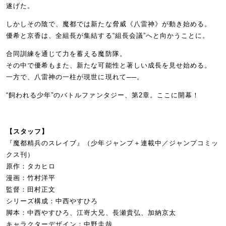
遂げた。
しかしその陰で、魔都では新たな脅威《八雷神》が動き始める。
優希と京香は、全組長が集結する“組長会議”へと向かうことに。
合同訓練を通じて力を蓄える魔防隊。
その中で優希もまた、新たな可能性と著しい成長を見せ始める。
一方で、八雷神の一柱が現世に現れて──。
“飼われる少年”のバトルファンタジー、第2章。ここに開幕！
【スタッフ】
『魔都精兵のスレイブ』（少年ジャンプ＋連載中／ジャンプコミッ
クス刊）
原作：タカヒロ
漫画：竹村洋平
監督：田村正文
シリーズ構成：中西やすひろ
脚本：中西やすひろ、江嵜大兄、長瀬貴弘、加納京太
キャラクターデザイン：中野圭哉