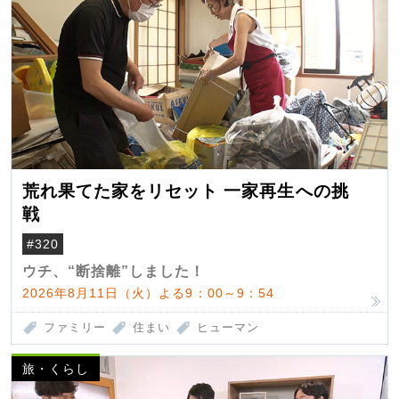
荒れ果てた家をリセット 一家再生への挑
戦
#320
ウチ、“断捨離”しました！
2026年8月11日（火）よる9：00～9：54
ファミリー
住まい
ヒューマン
旅・くらし