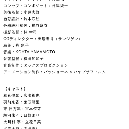
コンセプトコンポジット：髙津純平
美術監督：小原志野
色彩設計：鈴木咲絵
色彩設計補佐：椛谷麻衣
撮影監督：林 幸司
CGディレクター：田場隆将（サンジゲン）
編集：丹 彩子
音楽：KOHTA YAMAMOTO
音響監督：横田知加子
音響制作：ダックスプロダクション
アニメーション制作：パッショーネ × ハヤブサフィルム
【キャスト】
和倉優希：広瀬裕也
羽前京香：鬼頭明里
東 日万凛：宮本侑芽
駿河朱々：日野まり
大川村 寧：立花日菜
出雲天花：内田真礼