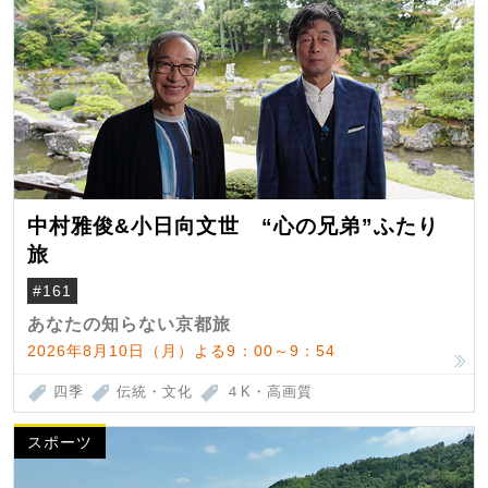
中村雅俊&小日向文世 “心の兄弟”ふたり
旅
#161
あなたの知らない京都旅
2026年8月10日（月）よる9：00～9：54
四季
伝統・文化
４K・高画質
スポーツ