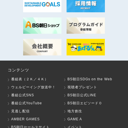
コンテンツ
番組表（２Ｋ／４Ｋ）
BS朝日SDGs on the Web
ウェルビーイング放送中！
視聴者プレゼント
番組公式SNS
BS朝日公式LINE
番組公式YouTube
BS朝日エピソード０
見逃し配信
地方創生
AMBER GAMES
GAME A
BS朝日セールスサイト
イベント