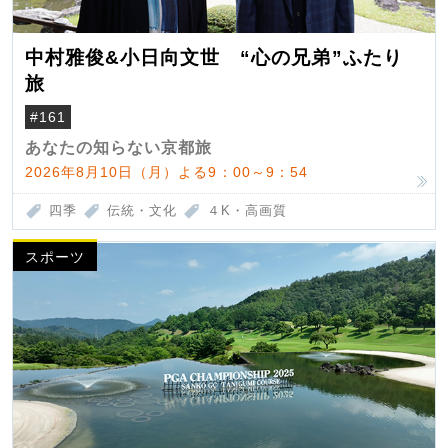
中村雅俊&小日向文世 “心の兄弟”ふたり
旅
#161
あなたの知らない京都旅
2026年8月10日（月）よる9：00～9：54
四季
伝統・文化
４K・高画質
スポーツ