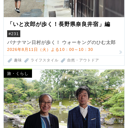
「いと次郎が歩く！長野県奈良井宿」編
#231
バナナマン日村が歩く！ ウォーキングのひむ太郎
2026年8月11日（火）よる10：00～10：30
趣味
ライフスタイル
自然・アウトドア
旅・くらし