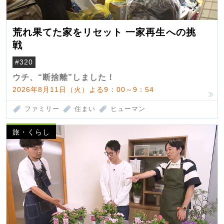
荒れ果てた家をリセット 一家再生への挑
戦
#320
ウチ、“断捨離”しました！
2026年8月11日（火）よる9：00～9：54
ファミリー
住まい
ヒューマン
旅・くらし