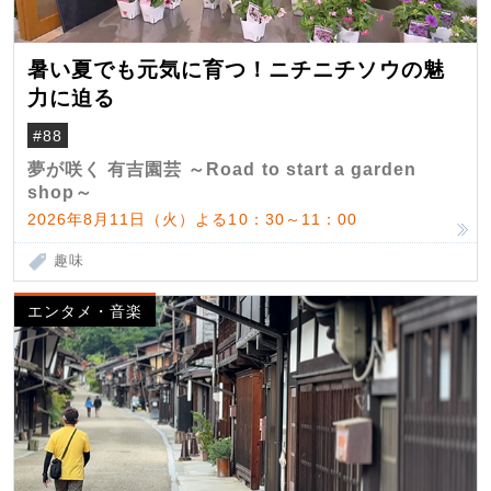
暑い夏でも元気に育つ！ニチニチソウの魅
力に迫る
#88
夢が咲く 有吉園芸 ～Road to start a garden
shop～
2026年8月11日（火）よる10：30～11：00
趣味
エンタメ・音楽