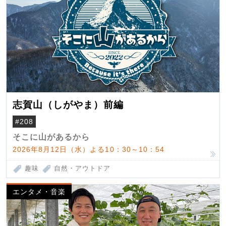
志賀山（しがやま）前編
#208
そこに山があるから
2026年8月12日（水）よる10：30～10：54
趣味
自然・アウトドア
エンタメ・音楽