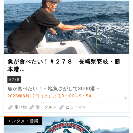
魚が食べたい！＃２７８ 長崎県壱岐・勝
本港
（クロマグロ）
#278
魚が食べたい！－地魚さがして3000港－
2026年8月12日（水）よる9：00～9：54
乗り物
食・グルメ
ヒューマン
エンタメ・音楽