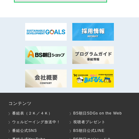
コンテンツ
番組表（２Ｋ／４Ｋ）
BS朝日SDGs on the Web
ウェルビーイング放送中！
視聴者プレゼント
番組公式SNS
BS朝日公式LINE