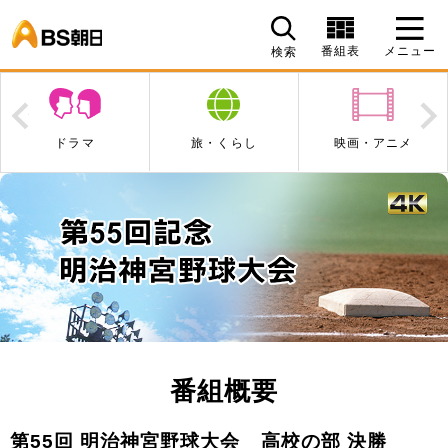
BS朝日
番組表
メニュー
検索
Prev
N
ドラマ
旅・くらし
映画・アニメ
番組概要
第55回 明治神宮野球大会 高校の部 決勝