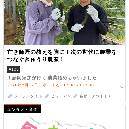
亡き師匠の教えを胸に！次の世代に農業を
つなぐきゅうり農家！
#183
工藤阿須加が行く 農業始めちゃいました
2026年8月12日（水）よる10：00～10：30
ライフスタイル
ヒューマン
自然・アウトドア
エンタメ・音楽