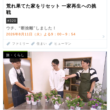
荒れ果てた家をリセット 一家再生への挑
戦
#320
ウチ、“断捨離”しました！
2026年8月11日（火）よる9：00～9：54
ファミリー
住まい
ヒューマン
旅・くらし