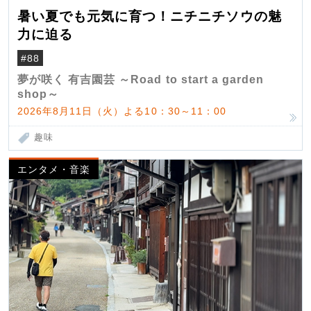
暑い夏でも元気に育つ！ニチニチソウの魅
力に迫る
#88
夢が咲く 有吉園芸 ～Road to start a garden
shop～
2026年8月11日（火）よる10：30～11：00
趣味
エンタメ・音楽