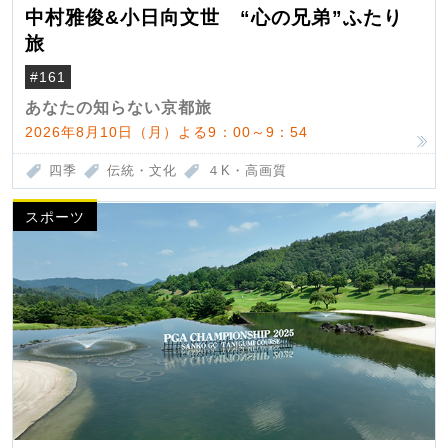
中村雅俊&小日向文世 “心の兄弟”ふたり
旅
#161
あなたの知らない京都旅
2026年8月10日（月）よる9：00～9：54
四季
伝統・文化
４K・高画質
スポーツ