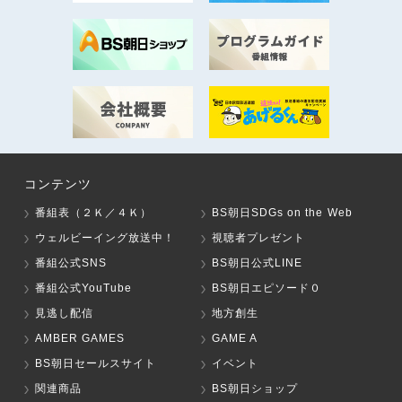
コンテンツ
番組表（２Ｋ／４Ｋ）
BS朝日SDGs on the Web
ウェルビーイング放送中！
視聴者プレゼント
番組公式SNS
BS朝日公式LINE
番組公式YouTube
BS朝日エピソード０
見逃し配信
地方創生
AMBER GAMES
GAME A
BS朝日セールスサイト
イベント
関連商品
BS朝日ショップ