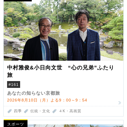
中村雅俊&小日向文世 “心の兄弟”ふたり
旅
#161
あなたの知らない京都旅
2026年8月10日（月）よる9：00～9：54
四季
伝統・文化
４K・高画質
スポーツ