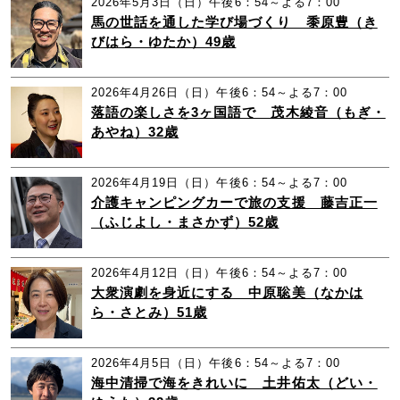
2026年5月3日（日）午後6：54～よる7：00
馬の世話を通した学び場づくり 黍原豊（き
びはら・ゆたか）49歳
2026年4月26日（日）午後6：54～よる7：00
落語の楽しさを3ヶ国語で 茂木綾音（もぎ・
あやね）32歳
2026年4月19日（日）午後6：54～よる7：00
介護キャンピングカーで旅の支援 藤吉正一
（ふじよし・まさかず）52歳
2026年4月12日（日）午後6：54～よる7：00
大衆演劇を身近にする 中原聡美（なかは
ら・さとみ）51歳
2026年4月5日（日）午後6：54～よる7：00
海中清掃で海をきれいに 土井佑太（どい・