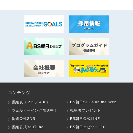
コンテンツ
番組表（２Ｋ／４Ｋ）
BS朝日SDGs on the Web
ウェルビーイング放送中！
視聴者プレゼント
番組公式SNS
BS朝日公式LINE
番組公式YouTube
BS朝日エピソード０