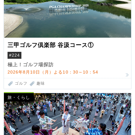
三甲ゴルフ倶楽部 谷汲コース①
#224
極上！ゴルフ場探訪
2026年8月10日（月）よる10：30～10：54
ゴルフ
趣味
旅・くらし