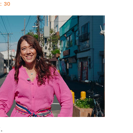
：30
石。