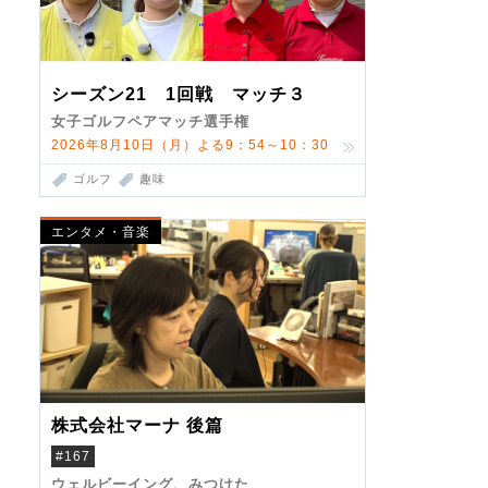
シーズン21 1回戦 マッチ３
女子ゴルフペアマッチ選手権
2026年8月10日（月）よる9：54～10：30
ゴルフ
趣味
エンタメ・音楽
株式会社マーナ 後篇
#167
ウェルビーイング、みつけた