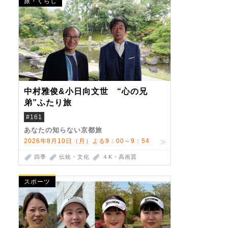
旅・くらし
中村雅俊&小日向文世 “心の兄
弟”ふたり旅
#161
あなたの知らない京都旅
2026年8月10日（月）よる9：00～9：54
四季
伝統・文化
４K・高画質
スポーツ