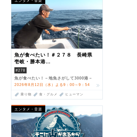
エンタメ・音楽
魚が食べたい！＃２７８ 長崎県
壱岐・勝本港
（クロマグロ）
#278
魚が食べたい！－地魚さがして3000港－
2026年8月12日（水）よる9：00～9：54
乗り物
食・グルメ
ヒューマン
エンタメ・音楽