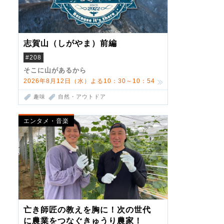
志賀山（しがやま）前編
#208
そこに山があるから
2026年8月12日（水）よる10：30～10：54
趣味
自然・アウトドア
エンタメ・音楽
亡き師匠の教えを胸に！次の世代
に農業をつなぐきゅうり農家！