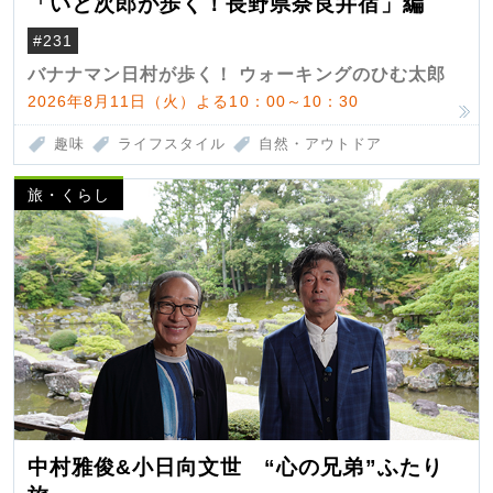
「いと次郎が歩く！長野県奈良井宿」編
#231
バナナマン日村が歩く！ ウォーキングのひむ太郎
2026年8月11日（火）よる10：00～10：30
趣味
ライフスタイル
自然・アウトドア
旅・くらし
中村雅俊&小日向文世 “心の兄弟”ふたり