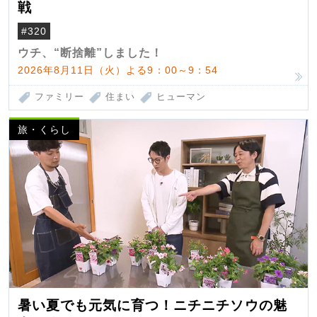
戦
#320
ウチ、“断捨離”しました！
2026年8月11日（火）よる9：00～9：54
ファミリー
住まい
ヒューマン
旅・くらし
暑い夏でも元気に育つ！ニチニチソウの魅