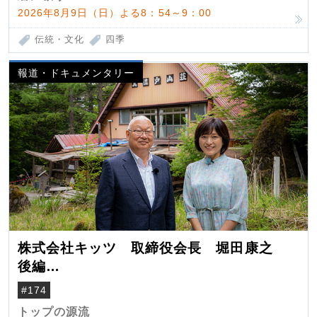
2026年8月9日（日）よる8：54～9：00
伝統・文化
四季
報道・ドキュメンタリー
株式会社キッツ 取締役会長 堀田康之
後編
米国駐在でも浮かんだ八ヶ岳 山小屋を営
#174
んだ父母
トップの源流