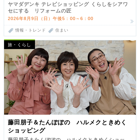
匠 第7弾
ヤマダデンキ テレビショッピング くらしをシアワ
セにする リフォームの匠
2026年8月9日（日）午後5：00～6：00
情報・トレンド
住まい
旅・くらし
藤田朋子＆たんぽぽの ハルメクときめく
ショッピング
藤田朋子＆たんぽぽの ハルメクときめくショッ